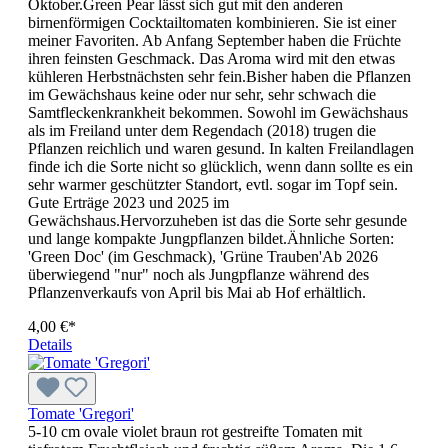
Oktober.Green Pear lässt sich gut mit den anderen
birnenförmigen Cocktailto­maten kombinieren. Sie ist einer
meiner Favoriten. Ab Anfang September haben die Früchte
ihren feinsten Geschmack. Das Aroma wird mit den etwas
kühleren Herbstnächsten sehr fein.Bisher haben die Pflanzen
im Gewächshaus keine oder nur sehr, sehr schwach die
Samtfleckenkrankheit bekommen. Sowohl im Gewächshaus
als im Freiland unter dem Regendach (2018) trugen die
Pflanzen reichlich und waren gesund. In kalten Freilandlagen
finde ich die Sorte nicht so glücklich, wenn dann sollte es ein
sehr warmer geschützter Standort, evtl. sogar im Topf sein.
Gute Erträge 2023 und 2025 im
Gewächshaus.Hervorzuheben ist das die Sorte sehr gesunde
und lange kompakte Jungpflanzen bildet.Ähnliche Sorten:
'Green Doc' (im Geschmack), 'Grüne Trauben'Ab 2026
überwiegend "nur" noch als Jungpflanze während des
Pflanzenverkaufs von April bis Mai ab Hof erhältlich.
4,00 €*
Details
Tomate 'Gregori'
5-10 cm ovale violet braun rot gestreifte Tomaten mit