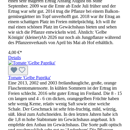
einen sehr mageren Ertrag Anfang August bis Mitte
September. 2009 war die Ernte ab Ende Juli früher und der
Ertrag war sehr gut. 2014 trug die Pflanze bei einem Balkon­
gemüsegärtner im Topf unverhofft gut. 2018 war ihr Etrag an
einem schattigen Platz im Freien mittelprächtig. Ich will ihr
mal einen schönen Platz im Gewächshaus bieten und sehen
wie sich die Pflanze entwickeln wird. Ähnlich: 'Gelbe
Königin' (kleiner)Ab 2026 nur noch als Jungpflanze während
des Pflanzenverkaufs von April bis Mai ab Hof erhältlich.
4,00 €*
Details
Tomate 'Gelbe Paprika'
Eine 2013, 2002 und 2003 freiland­taugliche, große, orange
Flaschen­tomatensorte. In kühlen Sommern ist der Ertrag im
Freien schlecht. 2016 sehr guter Ertrag im Freiland. Die 8 - 15
cm langen und 4 - 6 cm dicken, orangegelben Früchte haben
sehr wenig Kerne, relativ wenig Saft sowie eine weiche
Schale. Der Geschmack ist sehr fein-fruchtig, mild, würzig,
süß. Ideal zum Aufschneiden. In den letzten Jahren habe ich
die 1,8 m hohe Stabtomate im Gewächshaus angebaut. Ich
empfehle den Anbau im Gewächshaus. Die Sorte paßt optisch
und geschmacklich sehr gut zu 'Andenhorn'.Die Pflanzen