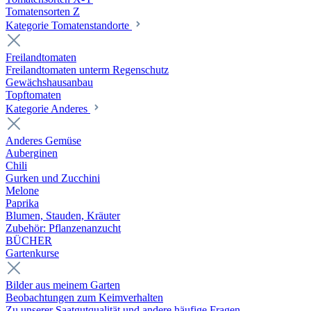
Tomatensorten Z
Kategorie Tomatenstandorte
Freilandtomaten
Freilandtomaten unterm Regenschutz
Gewächshausanbau
Topftomaten
Kategorie Anderes
Anderes Gemüse
Auberginen
Chili
Gurken und Zucchini
Melone
Paprika
Blumen, Stauden, Kräuter
Zubehör: Pflanzenanzucht
BÜCHER
Gartenkurse
Bilder aus meinem Garten
Beobachtungen zum Keimverhalten
Zu unserer Saatgutqualität und andere häufige Fragen