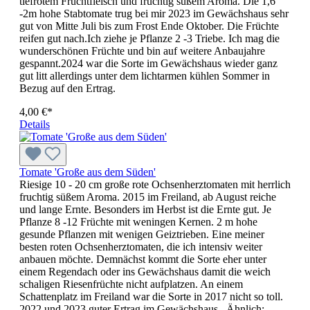
tiefrotem Fruchtfleisch und fruchtig süßem Aroma. Die 1,6
-2m hohe Stabtomate trug bei mir 2023 im Gewächshaus sehr
gut von Mitte Juli bis zum Frost Ende Oktober. Die Früchte
reifen gut nach.Ich ziehe je Pflanze 2 -3 Triebe. Ich mag die
wunderschönen Früchte und bin auf weitere Anbaujahre
gespannt.2024 war die Sorte im Gewächshaus wieder ganz
gut litt allerdings unter dem lichtarmen kühlen Sommer in
Bezug auf den Ertrag.
4,00 €*
Details
Tomate 'Große aus dem Süden'
Riesige 10 - 20 cm große rote Ochsenherztomaten mit herrlich
fruchtig süßem Aroma. 2015 im Freiland, ab August reiche
und lange Ernte. Besonders im Herbst ist die Ernte gut. Je
Pflanze 8 -12 Früchte mit weningen Kernen. 2 m hohe
gesunde Pflanzen mit wenigen Geiztrieben. Eine meiner
besten roten Ochsenherztomaten, die ich intensiv weiter
anbauen möchte. Demnächst kommt die Sorte eher unter
einem Regendach oder ins Gewächshaus damit die weich
schaligen Riesenfrüchte nicht aufplatzen. An einem
Schattenplatz im Freiland war die Sorte in 2017 nicht so toll.
2022 und 2023 guter Ertrag im Gewächshaus. Ähnlich: