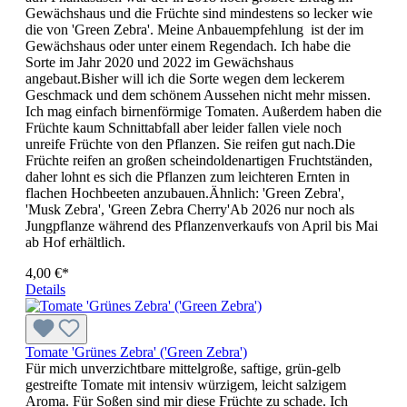
Gewächshaus und die Früchte sind mindestens so lecker wie
die von 'Green Zebra'. Meine Anbauempfehlung ist der im
Gewächshaus oder unter einem Regendach. Ich habe die
Sorte im Jahr 2020 und 2022 im Gewächshaus
angebaut.Bisher will ich die Sorte wegen dem leckerem
Geschmack und dem schönem Aussehen nicht mehr missen.
Ich mag einfach birnenförmige Tomaten. Außerdem haben die
Früchte kaum Schnittabfall aber leider fallen viele noch
unreife Früchte von den Pflanzen. Sie reifen gut nach.Die
Früchte reifen an großen scheindoldenartigen Fruchtständen,
daher lohnt es sich die Pflanzen zum leichteren Ernten in
flachen Hochbeeten anzubauen.Ähnlich: 'Green Zebra',
'Musk Zebra', 'Green Zebra Cherry'Ab 2026 nur noch als
Jungpflanze während des Pflanzenverkaufs von April bis Mai
ab Hof erhältlich.
4,00 €*
Details
Tomate 'Grünes Zebra' ('Green Zebra')
Für mich unverzichtbare mittel­große, saftige, grün-gelb
gestreifte Tomate mit intensiv würzigem, leicht salzigem
Aroma. Für Soßen sind mir diese Früchte zu schade. Ich