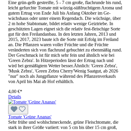
Eine grün-gelb gestreifte, 5 - 7 cm große, flachrunde bis rund,
leicht gefurchte Tomate mit würzig-süßfruchtigem Aroma und
gutem Ertrag von Ende Juli bis Anfang Oktober im Ge­
wächshaus oder unter einem Regen­dach. Die wüchsige, über
2 m hohe Stabtomate, bildet relativ wenige Geiztriebe. In
geschützten Lagen eignet sich die relativ fest-fleischige Sorte
gut für den Freilandanbau. In den letzten Jahren, 2013 und
2015, 2017, 2023 baute ich die Sorte mit Erfolg im Freiland
an. Die Pflanzen waren voller Früchte und die Früchte
veränderten sich von flachrund gebuchtet zu ebenmäßig rund.
Der Geschmack ist für mich sehr fein und ähnlich wie bei
'Green Zebra'. In Hitzeperioden lässt der Ertrag nach und
wird bei gemäßigtem Wetter besser.Ähnlich: 'Green Zebra',
'Musk Zebra', 'Green Zebra Cherry'Wenig Saatgut, ab 2026
"nur" noch als Jungpflanze während des Pflanzenverkaufs
von April bis Mai ab Hof erhältlich.
4,00 €*
Details
Tomate 'Grüne Ananas'
Sehr frühe und wohlschmeckende, grüne Fleischtomate, die
stark in ihrer Größe variiert: von 5 cm bis über 15 cm groß,