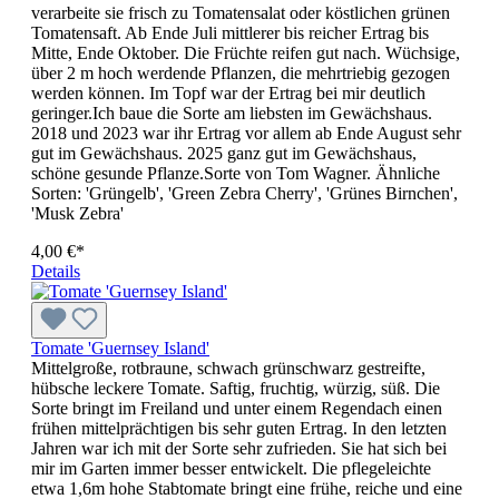
verarbeite sie frisch zu Tomatensalat oder köstlichen grünen
Tomatensaft. Ab Ende Juli mittlerer bis reicher Ertrag bis
Mitte, Ende Oktober. Die Früchte reifen gut nach. Wüchsige,
über 2 m hoch werdende Pflanzen, die mehrtriebig gezogen
werden können. Im Topf war der Ertrag bei mir deutlich
geringer.Ich baue die Sorte am liebsten im Gewächshaus.
2018 und 2023 war ihr Ertrag vor allem ab Ende August sehr
gut im Gewächshaus. 2025 ganz gut im Gewächshaus,
schöne gesunde Pflanze.Sorte von Tom Wagner. Ähnliche
Sorten: 'Grüngelb', 'Green Zebra Cherry', 'Grünes Birnchen',
'Musk Zebra'
4,00 €*
Details
Tomate 'Guernsey Island'
Mittelgroße, rotbraune, schwach grünschwarz gestreifte,
hübsche leckere Tomate. Saftig, fruchtig, würzig, süß. Die
Sorte bringt im Freiland und unter einem Regendach einen
frü­hen mittelprächtigen bis sehr guten Ertrag. In den letzten
Jahren war ich mit der Sorte sehr zufrieden. Sie hat sich bei
mir im Garten immer besser entwickelt. Die pflegeleichte
etwa 1,6m hohe Stabtomate bringt eine frühe, reiche und eine