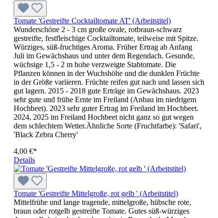
Tomate 'Gestreifte Cocktailtomate AT' (Arbeitstitel)
Wunderschöne 2 - 3 cm große ovale, rotbraun-schwarz
gestreifte, festfleischige Cocktailtomate, teilweise mit Spitze.
Würziges, süß-fruchtiges Aroma. Früher Ertrag ab Anfang
Juli im Gewächshaus und unter dem Regendach. Gesunde,
wüchsige 1,5 - 2 m hohe verzweigte Stabtomate. Die
Pflanzen kön­nen in der Wuchshöhe und die dunklen Früchte
in der Größe vari­ie­ren. Früchte reifen gut nach und lassen sich
gut lagern. 2015 - 2018 gute Erträge im Gewächshaus. 2023
sehr gute und frühe Ernte im Freiland (Anbau im niedrigem
Hochbeet). 2023 sehr guter Ertrag im Freiland im Hochbeet.
2024, 2025 im Freiland Hochbeet nicht ganz so gut wegen
dem schlechtem Wetter.Ähnliche Sorte (Fruchtfarbe): 'Safari',
'Black Zebra Cherry'
4,00 €*
Details
Tomate 'Gestreifte Mittelgroße, rot gelb ' (Arbeitstitel)
Mittelfrühe und lange tragende, mittelgroße, hübsche rote,
braun oder rotgelb gestreifte Tomate. Gutes süß-würziges