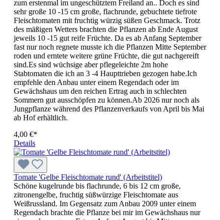
zum erstenmal im ungeschütztem Freiland an.. Doch es sind
sehr große 10 -15 cm große, flachrunde, gebuchtete tiefrote
Fleischtomaten mit fruchtig würzig süßen Geschmack. Trotz
des mäßigen Wetters brachten die Pflanzen ab Ende August
jeweils 10 -15 gut reife Früchte. Da es ab Anfang September
fast nur noch regnete musste ich die Pflanzen Mitte September
roden und erntete weitere grüne Früchte, die gut nachgereift
sind.Es sind wüchsige aber pflegeleichte 2m hohe
Stabtomaten die ich an 3 -4 Haupttrieben gezogen habe.Ich
empfehle den Anbau unter einem Regendach oder im
Gewächshaus um den reichen Ertrag auch in schlechten
Sommern gut ausschöpfen zu können.Ab 2026 nur noch als
Jungpflanze während des Pflanzenverkaufs von April bis Mai
ab Hof erhältlich.
4,00 €*
Details
Tomate 'Gelbe Fleischtomate rund' (Arbeitstitel)
Schöne kugelrunde bis flachrunde, 6 bis 12 cm große,
zitronengelbe, fruchtig süßwürzige Fleischtomate aus
Weißrussland. Im Gegensatz zum Anbau 2009 unter einem
Regendach brachte die Pflanze bei mir im Gewächshaus nur