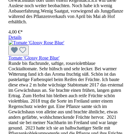
Gewächshaus oder unter einem Regendach.Ich will diese
Auslese noch weiter beobachten. Noch habe ich wenig
Anbauerfahrung.Wenig Saatgut, vorwiegend als Jungpflanze
während des Pflanzenverkaufs von April bis Mai ab Hof
erhältlich.
4,00 €*
Details
Tomate 'Glossy Rose Blue'
Runde bis flachrunde, saftige, rosaviolettblaue
Cocktailtomate. Sehr hübsch und sehr lecker. Bei warmer
Witterung fand ich das Aroma fruchtig süß. Schön ist das
pastelartige Farbenspiel beim Reifen der Früchte. Ich baute
diese etwa 2 m hohe wüchsige Stabtomate 2017 das erstemal
im Gewächshaus an. Sie brachte einen frühen, langen guten
Ertrag. Zum Herbst hin bleiben auch reife Früchte schön
violettblau. 2018 trug die Sorte im Freiland unter einem
Regenschutz wieder gut. Eine Pflanze samte sich im
Gewächshaus von alleine aus und brachte ähnliche, etwas
anders gefärbte, wohlschmeckende Früchte hervor. 2021
stand sie bei meiner Nachbarin im Freiland und war lange
gesund. 2023 hatte ich sie an halbschattiger Stelle mit
Pflanzenkohlekomposterde und die Pflanze und ihre Früchte