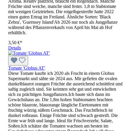
Aroma. Relativ platzfest, braucht ein Regendach. Manche
Früchte sind weiche, manche sind fester. 1,8 m Stab­­tomate
mit wenigen Geiztrieben. Die rotgelbgestreifte hatte 2022
einen guten Ertrag im Freiland. Ähnliche Sorten: 'Black
Zebra', 'Guernsey Island'Ab 2026 nur noch als Jungpflanze
während des Pflanzenverkaufs von April bis Mai ab Hof
erhältlich.
3,50 €*
Details
Tomate 'Globus AT'
Diese Tomate kaufte ich 2020 als Frucht in einem Globus
Supermarkt und sähte sie 2024 aus. Mir gefielen die ovalen
dunkelblaurot orangen Früchte die ausreichend schnittfest und
saftig zugleich sind. Sie keimten sehr gut und entwickelten
sich zu prächtigen Jungpflanzen.Ich baute sich dann im
Gewächshaus an. Die 1,8m hohen Stabtomaten brachten
schöne blaurote, blauorange längliche Eiertomaten mit
fruchtig würzig süßem Geschmack. Das Fruchtfleisch ist
dunkel rotbraun. Einige Früchte sind schwach gestreift. Die
Ernte war früh und lange. Ideal für Frischverzehr, Salate,
Soßen.Ich schätze die Tomaten wachsen am besten im