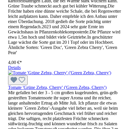
kartoffelblättrigen Laub, die bei Wärme stark wuchern kann.
Grüne Traube schmeckt auch gut bei kühler Witterung.Die
Früchte haben eine dünne weiche Schale, die bei Regenwetter
leicht aufplatzen kann. Daher empfehle ich den Anbau unter
einer Überdachung. 2018 gedieh die Sorte prächtig unter
einem Regendach.2023 und 2024 sehr gute Ernte im
Gewächshaus in Pflanzenkohlekomposterde.Die Pflanze wird
etwa 1,5m hoch und bildet viele Geiztriebe.In geschützter
Lage wächst die Sorte gut im 20 l Topf oder im Hochbeet.
Ähnliche Sorten: 'Green Doc', 'Green Zebra Cherry', 'Green
Pear'
4,00 €*
Details
Tomate 'Grüne Zebra, Cherry' ('Green Zebra, Cherry')
Mir gefallen bei der 3 - 5 cm großen kugelrunden, grün-gelb
gestreiften Tomatensorte ihr super Aroma und ihr reicher,
lange anhaltender Ertrag ab Mitte Juli. Ich pflanze die etwas
kleinere `Green Zebra’-Ausgabe viel lieber an, weil sie beim
gleichen her­vorragenden Geschmack viel früher und reicher
trägt. Die saftigen, recht platzfesten Früchte schmecken
süßwürzig-fruchtig und können wunderbar frisch zu Salaten
oder leckerem Toma­tensaft verarbeitet werden. Die über 2 m