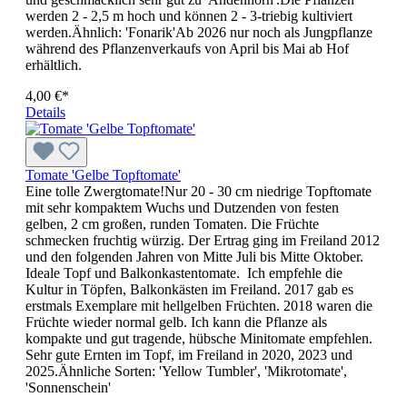
werden 2 - 2,5 m hoch und können 2 - 3-triebig kultiviert
werden.Ähnlich: 'Fonarik'Ab 2026 nur noch als Jungpflanze
während des Pflanzenverkaufs von April bis Mai ab Hof
erhältlich.
4,00 €*
Details
Tomate 'Gelbe Topftomate'
Eine tolle Zwergtomate!Nur 20 - 30 cm niedrige Topf­to­mate
mit sehr kompaktem Wuchs und Dutzenden von festen
gelben, 2 cm großen, runden Tomaten. Die Früchte
schmecken fruchtig wür­zig. Der Ertrag ging im Freiland 2012
und den folgenden Jahren von Mitte Juli bis Mitte Oktober.
Ideale Topf und Balkonkastentomate. Ich empfehle die
Kultur in Töpfen, Balkonkästen im Freiland. 2017 gab es
erstmals Exemplare mit hellgelben Früchten. 2018 waren die
Früchte wieder normal gelb. Ich kann die Pflanze als
kompakte und gut tragende, hübsche Minitomate empfehlen.
Sehr gute Ernten im Topf, im Freiland in 2020, 2023 und
2025.Ähnliche Sorten: 'Yellow Tumbler', 'Mikrotomate',
'Sonnenschein'