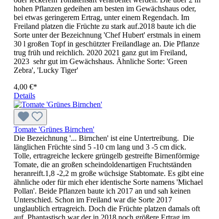
hohen Pflanzen gedeihen am besten im Gewächshaus oder,
bei etwas geringerem Ertrag, unter einem Regendach. Im
Freiland platzen die Früchte zu stark auf.2018 baute ich die
Sorte unter der Bezeichnung 'Chef Hubert' erstmals in einem
30 l großen Topf in geschützter Freilandlage an. Die Pflanze
trug früh und reichlich. 2020 2021 ganz gut im Freiland,
2023 sehr gut im Gewächshaus. Ähnliche Sorte: 'Green
Zebra', 'Lucky Tiger'
4,00 €*
Details
Tomate 'Grünes Birnchen'
Die Bezeichnung '... Birnchen' ist eine Untertreibung. Die
länglichen Früchte sind 5 -10 cm lang und 3 -5 cm dick.
Tolle, ertragreiche leckere grüngelb gestreifte Birnenförmige
Tomate, die an großen scheindoldenartigen Fruchtständen
heranreift.1,8 -2,2 m große wüchsige Stabtomate. Es gibt eine
ähnliche oder für mich eher identische Sorte namens 'Michael
Pollan'. Beide Pflanzen baute ich 2017 an und sah keinen
Unterschied. Schon im Freiland war die Sorte 2017
unglaublich ertragreich. Doch die Früchte platzen damals oft
auf. Phantastisch war der in 2018 noch größere Ertrag im