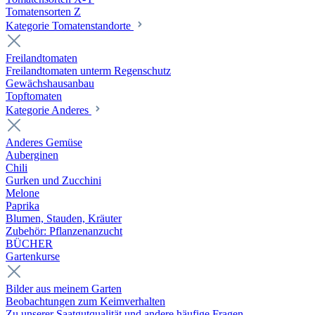
Tomatensorten Z
Kategorie Tomatenstandorte
Freilandtomaten
Freilandtomaten unterm Regenschutz
Gewächshausanbau
Topftomaten
Kategorie Anderes
Anderes Gemüse
Auberginen
Chili
Gurken und Zucchini
Melone
Paprika
Blumen, Stauden, Kräuter
Zubehör: Pflanzenanzucht
BÜCHER
Gartenkurse
Bilder aus meinem Garten
Beobachtungen zum Keimverhalten
Zu unserer Saatgutqualität und andere häufige Fragen