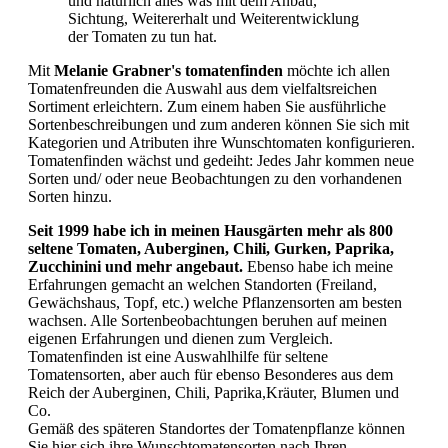
und natürlich alles was mit dem Anbau,
Sichtung, Weitererhalt und Weiterentwicklung
der Tomaten zu tun hat.
Mit
Melanie Grabner's tomatenfinden
möchte ich allen
Tomatenfreunden die Auswahl aus dem vielfaltsreichen
Sortiment erleichtern. Zum einem haben Sie ausführliche
Sortenbeschreibungen und zum anderen können Sie sich mit
Kategorien und Atributen ihre Wunschtomaten konfigurieren.
Tomatenfinden wächst und gedeiht: Jedes Jahr kommen neue
Sorten und/ oder neue Beobachtungen zu den vorhandenen
Sorten hinzu.
Seit 1999 habe ich in meinen Hausgärten mehr als 800
seltene Tomaten, Auberginen, Chili, Gurken, Paprika,
Zucchinini und mehr angebaut.
Ebenso habe ich meine
Erfahrungen gemacht an welchen Standorten (Freiland,
Gewächshaus, Topf, etc.) welche Pflanzensorten am besten
wachsen. Alle Sortenbeobachtungen beruhen auf meinen
eigenen Erfahrungen und dienen zum Vergleich.
Tomatenfinden ist eine Auswahlhilfe für seltene
Tomatensorten, aber auch für ebenso Besonderes aus dem
Reich der Auberginen, Chili, Paprika,Kräuter, Blumen und
Co.
Gemäß des späteren Standortes der Tomatenpflanze können
Sie hier sich ihre Wunschtomatensorten nach Ihren