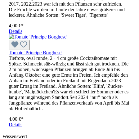
2017, 2022,2023 war ich mit den Pflanzen sehr zufrieden.
Die Früchte wurden im Laufe der Jahre etwas größerer und
leckerer. Ähnliche Sorten: 'Sweet Tiger', 'Tigerette'
4,00 €*
Details
Tomate 'Principe Borghese'
Tiefrote, oval-runde, 2 - 4 cm gro­ße Cocktailtomate mit
Spitze. Schmeckt süß-würzig und lässt sich gut trocknen. Die
2 m hohen, wüchsigen Pflanzen bringen ab Ende Juli bis
Anfang Oktober eine gute Ernte im Freien. Ich empfehle den
Anbau im Freiland oder im Freiland mit Regendach.2023
guter Ertrag im Freiland. Ähnliche Sorten: 'Elfin', 'Zucker­
traube', 'Maiglöckchen'Es war ein schlechter Sommer oder es
lang am ungünstigem Standort.Seit 2024 "nur" noch als
Jungpflanze während des Pflanzenverkaufs von April bis Mai
ab Hof erhältlich.
4,00 €*
Details
Wissenswert