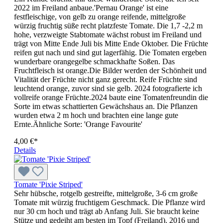
2022 im Freiland anbaue.'Pernau Orange' ist eine
festfleischige, von gelb zu orange reifende, mittelgroße
würzig fruchtig süße recht platzfeste Tomate. Die 1,7 -2,2 m
hohe, verzweigte Stabtomate wächst robust im Freiland und
trägt von Mitte Ende Juli bis Mitte Ende Oktober. Die Früchte
reifen gut nach und sind gut lagerfähig. Die Tomaten ergeben
wunderbare orangegelbe schmackhafte Soßen. Das
Fruchtfleisch ist orange.Die Bilder werden der Schönheit und
Vitalität der Früchte nicht ganz gerecht. Reife Früchte sind
leuchtend orange, zuvor sind sie gelb. 2024 fotografierte ich
vollreife orange Früchte.2024 baute eine Tomatenfreundin die
Sorte im etwas schattierten Gewächshaus an. Die Pflanzen
wurden etwa 2 m hoch und brachten eine lange gute
Ernte.Ähnliche Sorte: 'Orange Favourite'
4,00 €*
Details
Tomate 'Pixie Striped'
Sehr hübsche, rotgelb gestreifte, mittelgroße, 3-6 cm große
Tomate mit würzig fruchtigem Geschmack. Die Pflan­ze wird
nur 30 cm hoch und trägt ab Anfang Juli. Sie braucht keine
Stütze und gedeiht am besten im Topf (Freiland). 2016 und