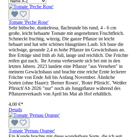
Tomate 'Peche Rose'
Sehr hübsche, dunkelrosa, flach­runde bis rund, 4 - 6 cm
große, leicht be­haarte Tomate mit angenehmen Fruchtfleich.
Schmeckt fruchtig, würzig. Die ganze Pflanze ist leicht
behaart und hat sehr schönes blaugrünes Laub. Ich baue die
wüchsige, gesunde 2,4 m hohe Pflanze im Gewächshaus an.
Ihre Erträge sind früh ab Juli, lange und reichlich. Die Früchte
reifen gut nach. Ihr Aroma verbesserte sich bei mir in den
letzten Jahren. 2023 landete eine Pflanze "aus Versehen" in
meinem Gewächshaus und brachte eine reiche Ernte leckerer
Früchte von Ende Juli bis Anfang November. Ähnliche
Sorten (ohne Haare): 'Berner Rosen', 'Roter Pfirsich', 'Weißer
Pfirsich'Ab 2026 "nur" noch als Jungpflanze während des
Pflanzenverkaufs von April bis Mai ab Hof erhältlich.
4,00 €*
Details
Tomate 'Pernau Orange'
Ein Kunde brachte mir diese wunderbare Sorte, die ich seit