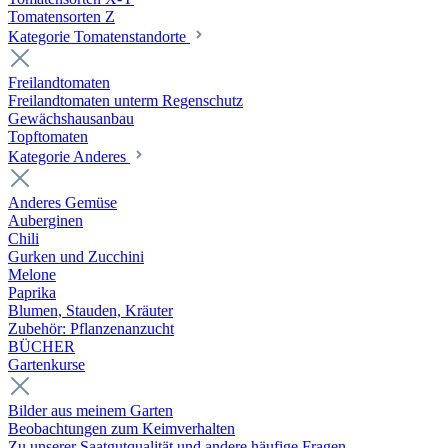
Tomatensorten Z
Kategorie Tomatenstandorte
Freilandtomaten
Freilandtomaten unterm Regenschutz
Gewächshausanbau
Topftomaten
Kategorie Anderes
Anderes Gemüse
Auberginen
Chili
Gurken und Zucchini
Melone
Paprika
Blumen, Stauden, Kräuter
Zubehör: Pflanzenanzucht
BÜCHER
Gartenkurse
Bilder aus meinem Garten
Beobachtungen zum Keimverhalten
Zu unserer Saatgutqualität und andere häufige Fragen