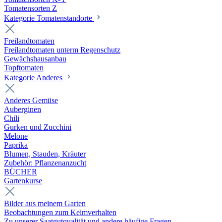
Tomatensorten Z
Kategorie Tomatenstandorte
Freilandtomaten
Freilandtomaten unterm Regenschutz
Gewächshausanbau
Topftomaten
Kategorie Anderes
Anderes Gemüse
Auberginen
Chili
Gurken und Zucchini
Melone
Paprika
Blumen, Stauden, Kräuter
Zubehör: Pflanzenanzucht
BÜCHER
Gartenkurse
Bilder aus meinem Garten
Beobachtungen zum Keimverhalten
Zu unserer Saatgutqualität und andere häufige Fragen