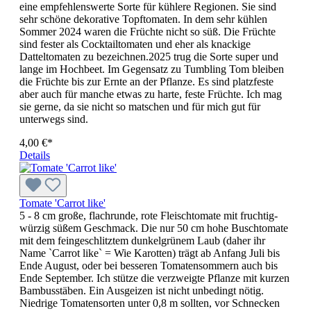
eine empfehlenswerte Sorte für kühlere Regionen. Sie sind
sehr schöne dekorative Topftomaten. In dem sehr kühlen
Sommer 2024 waren die Früchte nicht so süß. Die Früchte
sind fester als Cocktailtomaten und eher als knackige
Datteltomaten zu bezeichnen.2025 trug die Sorte super und
lange im Hochbeet. Im Gegensatz zu Tumbling Tom bleiben
die Früchte bis zur Ernte an der Pflanze. Es sind platzfeste
aber auch für manche etwas zu harte, feste Früchte. Ich mag
sie gerne, da sie nicht so matschen und für mich gut für
unterwegs sind.
4,00 €*
Details
Tomate 'Carrot like'
5 - 8 cm große, flachrunde, rote Fleischtomate mit fruchtig-
würzig süßem Geschmack. Die nur 50 cm hohe Buschtomate
mit dem feingeschlitz­tem dunkelgrünem Laub (daher ihr
Name `Carrot like` = Wie Karotten) trägt ab Anfang Juli bis
Ende August, oder bei besseren Tomatensommern auch bis
Ende September. Ich stütze die verzweigte Pflanze mit kurzen
Bambusstäben. Ein Ausgeizen ist nicht unbedingt nötig.
Niedrige Toma­tensorten unter 0,8 m sollten, vor Schnecken