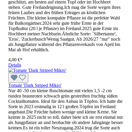
geschützt, am besten auf einem Topf oder im Hochbeet
stehen. Gute Freilandeignung.Ich mag die Sorte wegen ihres
feinen Laubes und des frühen Ertrages an köstlichen
Früchten. Die kleine kompakte Pflanze ist die perfekte Wahl
für Balkongärtner.2024 sehr gute frühe Ernte in der
Topfkultur (20 l je Pflanze) im Freiland.2025 gute Ernte im
Hochbeet meiner Nachbarin.Ähnliche Sorte: `Silbertanne',
'Eros', 'Zuckerbusch'Wenig Saatgut. Ab 2026/27 "nur" noch
als Jungpflanze während des Pflanzenverkaufs von April bis
Mai ab Hof erhältlich.
4,00 €*
Details
Tomate 'Dark Striped Mikro'
Nur 40 -50 cm kleine Buschtomate mit vielen 1,5 -2 cm
runden braunroten schwach grün gestreiften fruchtig süßen
Cocktailtomaten. Ideal für den Anbau in Töpfen. Ich hatte die
Sorte in 2023 erstmalig in 12 l großen Töpfen im Freiland
angebaut.Die Früchte haben wenige und kleine Kerne. Sie
keimte in 2025 nicht so toll, daher biete ich sie erst einmal nur
als Jungpflanze an und beobachte ob andere Jahrgänge besser
keimen.Es ist ein toller Neuzugang.2024 trug die Sorte auch