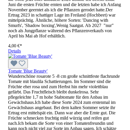
Juni die ersten Früchte ernten und die letzten habe ich Anfang
November geerntet als ich die Pflanzen gerodet hatte.Der
Ertrag 2023 in schattiger Lage im Freiland (Hochbeet) war
mittelprächtig. Ähnliche, höhere Sorten: 'Dancing with
Smurfs', 'Shadow boxing',Wenig Saatgut. Ab 2027 "nur"
noch als Jungpflanze während des Pflanzenverkaufs von
April bis Mai ab Hof erhältlich.
4,00 €*
Details
Tomate 'Blue Beauty'
Wunderschöne rosarote 5 -8 cm große schnittfeste flachrunde
Tomate mit blaulila Schattierungen. Im Sommer sind die
Früchte eher rosa und zum Herbst hin mehr violettblau
gefärbt. Das Fruchtfleisch bleibt dunkelrosa. Sehr
pflegeleichte 1,7 m hohe Stabtomate für den Anbau im
Gewächshaus.Ich habe diese Sorte 2024 zum erstenmal im
Gewächshaus angebaut. Bei dem kalten Sommer setzte ihr
Ertrag erst mittelspät ein. Dann war aber die Ernte gut. Die
Früchte schmecken fruchtig mild würzig und reifen gut
nach.Ich bekam die Sorte von einer Tomatenfreundin und
kann noch nicht viel zur Sorte im Anbau sagen. Ich schätze