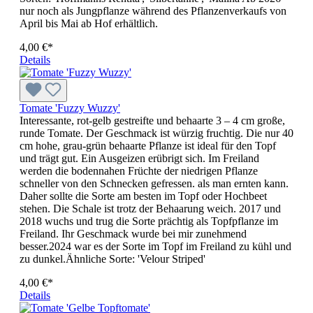
nur noch als Jungpflanze während des Pflanzenverkaufs von
April bis Mai ab Hof erhältlich.
4,00 €*
Details
Tomate 'Fuzzy Wuzzy'
Interessante, rot-gelb gestreifte und behaarte 3 – 4 cm große,
runde Tomate. Der Geschmack ist würzig fruchtig. Die nur 40
cm hohe, grau-grün behaarte Pflanze ist ideal für den Topf
und trägt gut. Ein Ausgeizen erübrigt sich. Im Freiland
werden die boden­na­hen Früchte der niedrigen Pflan­ze
schneller von den Schnecken gefres­sen. als man ernten kann.
Daher sollte die Sorte am besten im Topf oder Hochbeet
stehen. Die Schale ist trotz der Behaarung weich. 2017 und
2018 wuchs und trug die Sorte prächtig als Topfpflanze im
Freiland. Ihr Geschmack wurde bei mir zunehmend
besser.2024 war es der Sorte im Topf im Freiland zu kühl und
zu dunkel.Ähnliche Sorte: 'Velour Striped'
4,00 €*
Details