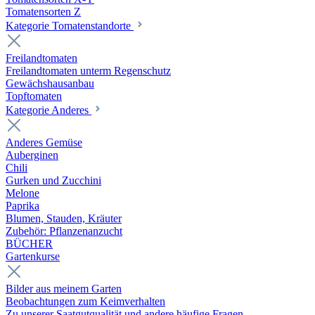
Tomatensorten Z
Kategorie Tomatenstandorte
Freilandtomaten
Freilandtomaten unterm Regenschutz
Gewächshausanbau
Topftomaten
Kategorie Anderes
Anderes Gemüse
Auberginen
Chili
Gurken und Zucchini
Melone
Paprika
Blumen, Stauden, Kräuter
Zubehör: Pflanzenanzucht
BÜCHER
Gartenkurse
Bilder aus meinem Garten
Beobachtungen zum Keimverhalten
Zu unserer Saatgutqualität und andere häufige Fragen