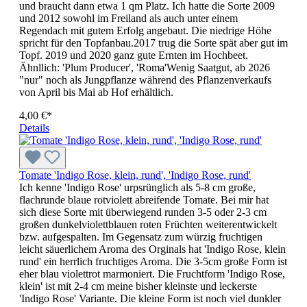
und braucht dann etwa 1 qm Platz. Ich hatte die Sorte 2009
und 2012 sowohl im Freiland als auch unter einem
Regendach mit gutem Erfolg angebaut. Die niedrige Höhe
spricht für den Topfanbau.2017 trug die Sorte spät aber gut im
Topf. 2019 und 2020 ganz gute Ernten im Hochbeet.
Ähnllich: 'Plum Producer', 'Roma'Wenig Saatgut, ab 2026
"nur" noch als Jungpflanze während des Pflanzenverkaufs
von April bis Mai ab Hof erhältlich.
4,00 €*
Details
Tomate 'Indigo Rose, klein, rund', 'Indigo Rose, rund'
Ich kenne 'Indigo Rose' urpsrünglich als 5-8 cm große,
flachrunde blaue rotviolett abreifende Tomate. Bei mir hat
sich diese Sorte mit überwiegend runden 3-5 oder 2-3 cm
großen dunkelviolettblauen roten Früchten weiterentwickelt
bzw. aufgespalten. Im Gegensatz zum würzig fruchtigen
leicht säuerlichem Aroma des Orginals hat 'Indigo Rose, klein
rund' ein herrlich fruchtiges Aroma. Die 3-5cm große Form ist
eher blau violettrot marmoniert. Die Fruchtform 'Indigo Rose,
klein' ist mit 2-4 cm meine bisher kleinste und leckerste
'Indigo Rose' Variante. Die kleine Form ist noch viel dunkler