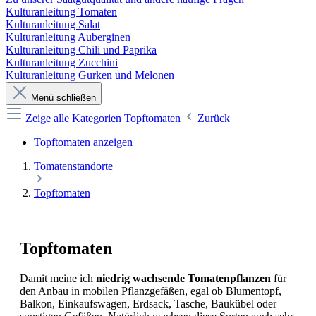
Kulturanleitung Tomaten
Kulturanleitung Salat
Kulturanleitung Auberginen
Kulturanleitung Chili und Paprika
Kulturanleitung Zucchini
Kulturanleitung Gurken und Melonen
Menü schließen
Zeige alle Kategorien
Topftomaten
Zurück
Topftomaten anzeigen
Tomatenstandorte
Topftomaten
Topftomaten
Damit meine ich
niedrig wachsende Tomatenpflanzen
für
den Anbau in mobilen Pflanzgefäßen, egal ob Blumentopf,
Balkon, Einkaufswagen, Erdsack, Tasche, Baukübel oder