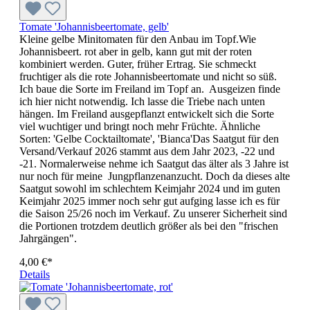
Tomate 'Johannisbeertomate, gelb'
Kleine gelbe Minitomaten für den Anbau im Topf.Wie
Johannisbeert. rot aber in gelb, kann gut mit der roten
kombiniert werden. Guter, früher Ertrag. Sie schmeckt
fruchtiger als die rote Johannisbeertomate und nicht so süß.
Ich baue die Sorte im Freiland im Topf an. Ausgeizen finde
ich hier nicht notwendig. Ich lasse die Triebe nach unten
hängen. Im Freiland ausgepflanzt entwickelt sich die Sorte
viel wuchtiger und bringt noch mehr Früchte. Ähnliche
Sorten: 'Gelbe Cocktail­tomate', 'Bianca'Das Saatgut für den
Versand/Verkauf 2026 stammt aus dem Jahr 2023, -22 und
-21. Normalerweise nehme ich Saatgut das älter als 3 Jahre ist
nur noch für meine Jungpflanzenanzucht. Doch da dieses alte
Saatgut sowohl im schlechtem Keimjahr 2024 und im guten
Keimjahr 2025 immer noch sehr gut aufging lasse ich es für
die Saison 25/26 noch im Verkauf. Zu unserer Sicherheit sind
die Portionen trotzdem deutlich größer als bei den "frischen
Jahrgängen".
4,00 €*
Details