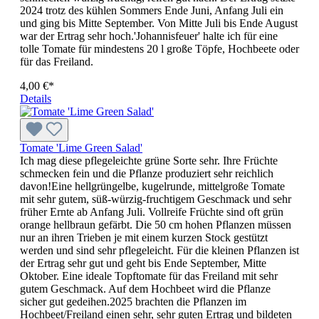
2024 trotz des kühlen Sommers Ende Juni, Anfang Juli ein
und ging bis Mitte September. Von Mitte Juli bis Ende August
war der Ertrag sehr hoch.'Johannisfeuer' halte ich für eine
tolle Tomate für mindestens 20 l große Töpfe, Hochbeete oder
für das Freiland.
4,00 €*
Details
Tomate 'Lime Green Salad'
Ich mag diese pflegeleichte grüne Sorte sehr. Ihre Früchte
schmecken fein und die Pflanze produziert sehr reichlich
davon!Eine hellgrüngelbe, kugelrunde, mittelgroße Tomate
mit sehr gutem, süß-würzig-fruchtigem Geschmack und sehr
früher Ernte ab Anfang Juli. Vollreife Früchte sind oft grün
orange hellbraun gefärbt. Die 50 cm hohen Pflanzen müssen
nur an ihren Trieben je mit einem kurzen Stock gestützt
werden und sind sehr pflegeleicht. Für die klei­nen Pflanzen ist
der Ertrag sehr gut und geht bis Ende September, Mitte
Oktober. Eine ideale Topftomate für das Freiland mit sehr
gutem Geschmack. Auf dem Hochbeet wird die Pflanze
sicher gut gedeihen.2025 brachten die Pflanzen im
Hochbeet/Freiland einen sehr, sehr guten Ertrag und bildeten