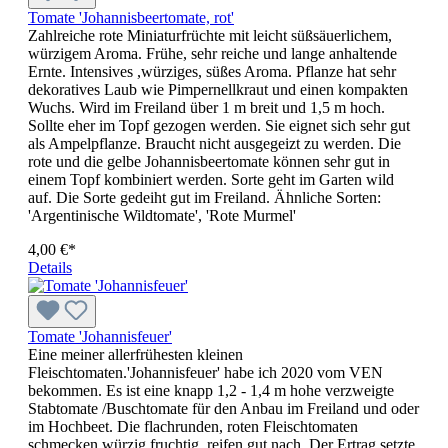
Tomate 'Johannisbeertomate, rot'
Zahlreiche rote Miniaturfrüchte mit leicht süßsäuerlichem,
würzigem Aroma. Frühe, sehr reiche und lange anhaltende
Ernte. Intensives ,würziges, süßes Aroma. Pflanze hat sehr
dekoratives Laub wie Pimpernellkraut und einen kompakten
Wuchs. Wird im Freiland über 1 m breit und 1,5 m hoch.
Sollte eher im Topf gezogen werden. Sie eignet sich sehr gut
als Ampelpflanze. Braucht nicht ausgegeizt zu werden. Die
rote und die gelbe Johannisbeertomate können sehr gut in
einem Topf kombiniert werden. Sorte geht im Garten wild
auf. Die Sorte gedeiht gut im Freiland. Ähnliche Sorten:
'Argentinische Wildtomate', 'Rote Murmel'
4,00 €*
Details
Tomate 'Johannisfeuer'
Eine meiner allerfrühesten kleinen
Fleischtomaten.'Johannisfeuer' habe ich 2020 vom VEN
bekommen. Es ist eine knapp 1,2 - 1,4 m hohe verzweigte
Stabtomate /Buschtomate für den Anbau im Freiland und oder
im Hochbeet. Die flachrunden, roten Fleischtomaten
schmecken würzig fruchtig, reifen gut nach. Der Ertrag setzte