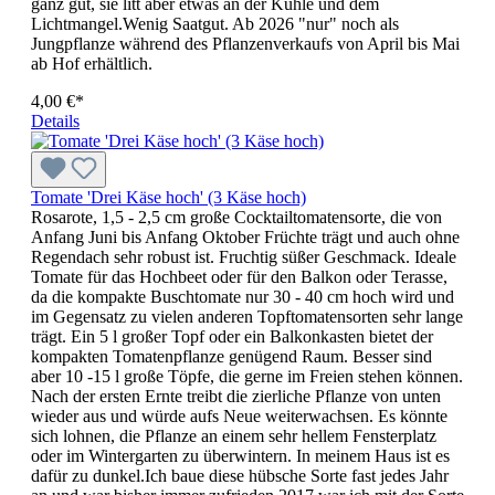
ganz gut, sie litt aber etwas an der Kühle und dem
Lichtmangel.Wenig Saatgut. Ab 2026 "nur" noch als
Jungpflanze während des Pflanzenverkaufs von April bis Mai
ab Hof erhältlich.
4,00 €*
Details
Tomate 'Drei Käse hoch' (3 Käse hoch)
Rosarote, 1,5 - 2,5 cm große Cocktailtomatensorte, die von
Anfang Juni bis Anfang Oktober Früchte trägt und auch ohne
Regendach sehr robust ist. Fruchtig süßer Geschmack. Ideale
Tomate für das Hochbeet oder für den Balkon oder Terasse,
da die kompakte Buschtomate nur 30 - 40 cm hoch wird und
im Gegensatz zu vielen anderen Topftomatensorten sehr lange
trägt. Ein 5 l großer Topf oder ein Balkonkasten bietet der
kompakten Tomatenpflanze genügend Raum. Besser sind
aber 10 -15 l große Töpfe, die gerne im Freien stehen können.
Nach der ersten Ernte treibt die zierliche Pflanze von unten
wieder aus und würde aufs Neue weiterwachsen. Es könnte
sich lohnen, die Pflanze an einem sehr hellem Fensterplatz
oder im Wintergarten zu überwintern. In meinem Haus ist es
dafür zu dunkel.Ich baue diese hübsche Sorte fast jedes Jahr