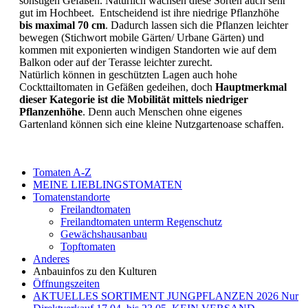
sonstigen Gefäßen. Natürlich wachsen diese Sorten auch sehr
gut im Hochbeet. Entscheidend ist ihre niedrige Pflanzhöhe
bis maximal 70 cm
. Dadurch lassen sich die Pflanzen leichter
bewegen (Stichwort mobile Gärten/ Urbane Gärten) und
kommen mit exponierten windigen Standorten wie auf dem
Balkon oder auf der Terasse leichter zurecht.
Natürlich können in geschützten Lagen auch hohe
Cockttailtomaten in Gefäßen gedeihen, doch
Hauptmerkmal
dieser Kategorie ist die Mobilität mittels niedriger
Pflanzenhöhe
. Denn auch Menschen ohne eigenes
Gartenland können sich eine kleine Nutzgartenoase schaffen.
Tomaten A-Z
MEINE LIEBLINGSTOMATEN
Tomatenstandorte
Freilandtomaten
Freilandtomaten unterm Regenschutz
Gewächshausanbau
Topftomaten
Anderes
Anbauinfos zu den Kulturen
Öffnungszeiten
AKTUELLES SORTIMENT JUNGPFLANZEN 2026 Nur