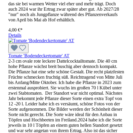
das sie bei warmen Wetter viel eher und mehr trägt. Doch
auch 2024 war ihr Ertrag zwar später aber gut. Ab 2027/28
"nur" noch als Jungpflanze während des Pflanzenverkaufs
von April bis Mai ab Hof erhältlich.
4,00 €*
Details
Tomate 'Bodendeckertomate' AT
2-3 cm ovale rote leckere Dattelcocktailtomate. Die 40 cm
hohe Pflanze wächst breit buschig aber dennoch kompakt.
Die Pflanze hat eine sehr schöne Gestalt. Die recht platzfesten
Früchte schmecken fruchtig süß. Reichtragend von Mitte Juli
bis Anfang/Mitte Oktober. Ich habe die Pflanze in 2023 zum
erstenmal ausprobiert. Sie wuchs im großen 70 l Kübel unter
zwei Stabtomaten. Der Standort war nicht optimal. Nächstes
Jahr bekommt jede Pflanze dieser Sorte einen extra Topf von
12 -20 l. Leider habe ich es versäumt, schöne Fotos von der
Sorte aufgenommen. Die Bilder werden der Schönheit dieser
Sorte nicht gerecht. Die Sorte wäre ideal für den Anbau in
Töpfen und Hochbeeten im Freiland.2024 habe ich die Sorte
jeweils in 10 l Töpfen an einem guten hellen Standort gesetzt
und war sehr angetan von ihrem Ertrag. Also ist das sicher