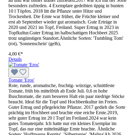
an und war bisher immer zufrieden.2017 war ich mit der Sorte
besonders zufrieden. 4 Exemplare gedeihten üppig in bunten
10 l Töpfen. 2018 litt die Pflanze unter Hitze und
Trockenheit. Die Ernte war früher, die Früchte kleiner und
erst ab September wieder gut aromatisch. Gute Erträge in
2020 und 2021 im Topf, Freiland. Super Ertrag in 2023 in
Topfkultur.Guter Ertrag im halbschattigen Hochbeet 2025
trotz ungünstigen Standort.Ähnliche Sorten: 'Tumbling Tom'
(rot), 'Sonnenschein' (gelb),
4,00 €*
Details
Tomate 'Eros'
Rote, runde, aromatische, fruchtig- würzige, schnittfeste
Tomate, früh bis mittelfrüh ab Ende Juli. 0,6 m hohe
Buschtomate, die zum besseren Halt ein paar niedrige Stöcke
braucht. Ideal für die Topf und Hochbeetkultur im Freien.
Guter Ertrag und pflegeleichte Pflanze. 2017 gedieh die Sorte
prächtig im Hochbeet und brachte eine reiche Ernte.2019,
sehr guter Ertrag im 20 l Topf im Freiland.2024 war kein
gutes Tomatenjahr. Ich hatte nur ein kleines Exemplar im
Topf, das nur eine mittelmäßige Ernte brachte. Ähnliche
Sorten: 'Hoffmanns Rentita', 'Silbertanne', 'Malina'Ab 2026