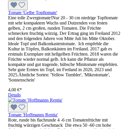
Tomate 'Gelbe Topftomate'
Eine tolle Zwergtomate!Nur 20 - 30 cm niedrige Topf­to­mate
mit sehr kompaktem Wuchs und Dutzenden von festen
gelben, 2 cm großen, runden Tomaten. Die Früchte
schmecken fruchtig wür­zig. Der Ertrag ging im Freiland 2012
und den folgenden Jahren von Mitte Juli bis Mitte Oktober.
Ideale Topf und Balkonkastentomate. Ich empfehle die
Kultur in Töpfen, Balkonkästen im Freiland. 2017 gab es
erstmals Exemplare mit hellgelben Früchten. 2018 waren die
Früchte wieder normal gelb. Ich kann die Pflanze als
kompakte und gut tragende, hübsche Minitomate empfehlen.
Sehr gute Ernten im Topf, im Freiland in 2020, 2023 und
2025.Ähnliche Sorten: 'Yellow Tumbler', 'Mikrotomate',
'Sonnenschein'
4,00 €*
Details
Tomate 'Hoffmanns Rentia'
Rote, runde bis flachrunde 4 -6 cm Tomatenfrüchte mit
fruchtig würzigen Geschmack Die etwa 50 -60 cm hohe