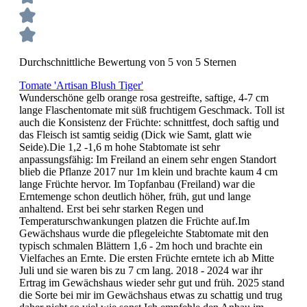
Durchschnittliche Bewertung von 5 von 5 Sternen
Tomate 'Artisan Blush Tiger'
Wunderschöne gelb orange rosa gestreifte, saftige, 4-7 cm
lange Flaschentomate mit süß fruchtigem Geschmack. Toll ist
auch die Konsistenz der Früchte: schnittfest, doch saftig und
das Fleisch ist samtig seidig (Dick wie Samt, glatt wie
Seide).Die 1,2 -1,6 m hohe Stabtomate ist sehr
anpassungsfähig: Im Freiland an einem sehr engen Standort
blieb die Pflanze 2017 nur 1m klein und brachte kaum 4 cm
lange Früchte hervor. Im Topfanbau (Freiland) war die
Erntemenge schon deutlich höher, früh, gut und lange
anhaltend. Erst bei sehr starken Regen und
Temperaturschwankungen platzen die Früchte auf.Im
Gewächshaus wurde die pflegeleichte Stabtomate mit den
typisch schmalen Blättern 1,6 - 2m hoch und brachte ein
Vielfaches an Ernte. Die ersten Früchte erntete ich ab Mitte
Juli und sie waren bis zu 7 cm lang. 2018 - 2024 war ihr
Ertrag im Gewächshaus wieder sehr gut und früh. 2025 stand
die Sorte bei mir im Gewächshaus etwas zu schattig und trug