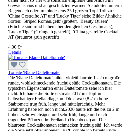
daher nicht so viel wie sonst.Ich empfehle den Anbau im
Gewächshaus und an geschützten warmen Standorten unterm
Regendach oder im mindestens 25 l großen Topf.Toll zu :
'China Gestreifte AT' und 'Lucky Tiger' siehe Bilder.Ähnliche
Sorten: 'Striped Roman,gelb' (größer), 'Beauty Queen'
(Früchte sind rund haben aber den gleichen Geschmack),
'Lucky Tiger' (Grüngelb gestreift), `China gestreifte Cocktail
AT (braunrot grün gestreift)
4,00 €*
Details
Tomate 'Blaue Datteltomate'
Die 'Blaue Datteltomate' bildet violettblaurote 1 - 2 cm große
runde, wohlschmeckende fruchtig süße Cocktailtomaten. Die
typischen Eigenschaften einer Datteltomate sehe ich hier
nicht. Ich baute die Sorte erstmals 2017 im Topf in
halbschattiger Freilandlage an. Die etwa 0,8 -1m hohe
Stabtomate trug früh, lange und mittelprächtig. Mehr
Erfahrung habe ich noch nicht.2020 baute ich die bis zu 2 m
hohen, sehr wüchsigen und sehr früh, lange und reich
tragenden Pflanzen im Freiland (Hochbeete) an. Die
blauroten Cocktailtomaten schmecken fruchtig süß. Ich werde
die Sorte jetzt öfter anbauen. 2020 konnte ich bereits Ende