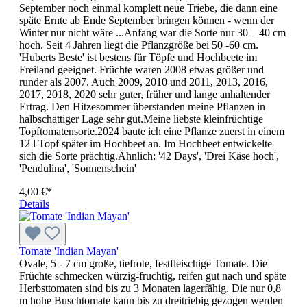
September noch einmal komplett neue Triebe, die dann eine
späte Ernte ab Ende September bringen können - wenn der
Winter nur nicht wäre ...Anfang war die Sorte nur 30 – 40 cm
hoch. Seit 4 Jahren liegt die Pflanzgröße bei 50 -60 cm.
'Huberts Beste' ist bestens für Töpfe und Hochbeete im
Freiland geeignet. Früchte waren 2008 etwas größer und
runder als 2007. Auch 2009, 2010 und 2011, 2013, 2016,
2017, 2018, 2020 sehr guter, früher und lange anhal­ten­der
Ertrag. Den Hitzesommer überstanden meine Pflanzen in
halbschattiger Lage sehr gut.Meine liebste klein­früchtige
Topftomatensorte.2024 baute ich eine Pflanze zuerst in einem
12 l Topf später im Hochbeet an. Im Hochbeet entwickelte
sich die Sorte prächtig.Ähnlich: '42 Days', 'Drei Käse hoch',
'Pendulina', 'Sonnenschein'
4,00 €*
Details
Tomate 'Indian Mayan'
Ovale, 5 - 7 cm große, tiefrote, festfleischige Tomate. Die
Früchte schmecken würzig-fruchtig, reifen gut nach und späte
Herbsttomaten sind bis zu 3 Monaten lagerfähig. Die nur 0,8
m hohe Buschtomate kann bis zu dreitriebig gezogen werden