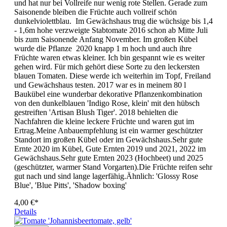
und hat nur bei Vollreife nur wenig rote Stellen. Gerade zum
Saisonende bleiben die Früchte auch vollreif schön
dunkelviolettblau. Im Gewächshaus trug die wüchsige bis 1,4
- 1,6m hohe verzweigte Stabtomate 2016 schon ab Mitte Juli
bis zum Saisonende Anfang November. Im großen Kübel
wurde die Pflanze 2020 knapp 1 m hoch und auch ihre
Früchte waren etwas kleiner. Ich bin gespannt wie es weiter
gehen wird. Für mich gehört diese Sorte zu den leckersten
blauen Tomaten. Diese werde ich weiterhin im Topf, Freiland
und Gewächshaus testen. 2017 war es in meinem 80 l
Baukübel eine wunderbar dekorative Pflanzenkombination
von den dunkelblauen 'Indigo Rose, klein' mit den hübsch
gestreiften 'Artisan Blush Tiger'. 2018 behielten die
Nachfahren die kleine leckere Früchte und waren gut im
Ertrag.Meine Anbauempfehlung ist ein warmer geschützter
Standort im großen Kübel oder im Gewächshaus.Sehr gute
Ernte 2020 im Kübel, Gute Ernten 2019 und 2021, 2022 im
Gewächshaus.Sehr gute Ernten 2023 (Hochbeet) und 2025
(geschützter, warmer Stand Vorgarten).Die Früchte reifen sehr
gut nach und sind lange lagerfähig.Ähnlich: 'Glossy Rose
Blue', 'Blue Pitts', 'Shadow boxing'
4,00 €*
Details