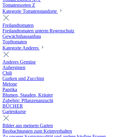
Tomatensorten Z
Kategorie Tomatenstandorte
Freilandtomaten
Freilandtomaten unterm Regenschutz
Gewächshausanbau
Topftomaten
Kategorie Anderes
Anderes Gemüse
Auberginen
Chili
Gurken und Zucchini
Melone
Paprika
Blumen, Stauden, Kräuter
Zubehör: Pflanzenanzucht
BÜCHER
Gartenkurse
Bilder aus meinem Garten
Beobachtungen zum Keimverhalten
Zu unserer Saatgutqualität und andere häufige Fragen