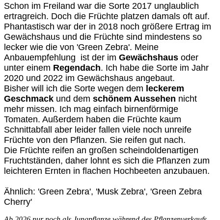
Schon im Freiland war die Sorte 2017 unglaublich
ertragreich. Doch die Früchte platzen damals oft auf.
Phantastisch war der in 2018 noch größere Ertrag im
Gewächshaus und die Früchte sind mindestens so
lecker wie die von 'Green Zebra'. Meine
Anbauempfehlung ist der im
Gewächshaus
oder
unter einem
Regendach
. Ich habe die Sorte im Jahr
2020 und 2022 im Gewächshaus angebaut.
Bisher will ich die Sorte wegen dem
leckerem
Geschmack
und dem
schönem Aussehen
nicht
mehr missen. Ich mag einfach birnenförmige
Tomaten. Außerdem haben die Früchte kaum
Schnittabfall aber leider fallen viele noch unreife
Früchte von den Pflanzen. Sie reifen gut nach.
Die Früchte reifen an großen scheindoldenartigen
Fruchtständen, daher lohnt es sich die Pflanzen zum
leichteren Ernten in flachen Hochbeeten anzubauen.
Ähnlich: 'Green Zebra', 'Musk Zebra', 'Green Zebra
Cherry'
Ab 2026 nur noch als Jungpflanze während des Pflanzenverkaufs