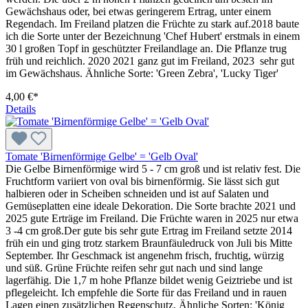
Gewächshaus oder, bei etwas geringerem Ertrag, unter einem
Regendach. Im Freiland platzen die Früchte zu stark auf.2018 baute
ich die Sorte unter der Bezeichnung 'Chef Hubert' erstmals in einem
30 l großen Topf in geschützter Freilandlage an. Die Pflanze trug
früh und reichlich. 2020 2021 ganz gut im Freiland, 2023 sehr gut
im Gewächshaus. Ähnliche Sorte: 'Green Zebra', 'Lucky Tiger'
4,00 €*
Details
Tomate 'Birnenförmige Gelbe' = 'Gelb Oval'
Die Gelbe Birnenförmige wird 5 - 7 cm groß und ist relativ fest. Die
Fruchtform variiert von oval bis birnenförmig. Sie lässt sich gut
halbieren oder in Scheiben schneiden und ist auf Salaten und
Gemüseplatten eine ideale Dekoration. Die Sorte brachte 2021 und
2025 gute Erträge im Freiland. Die Früchte waren in 2025 nur etwa
3 -4 cm groß.Der gute bis sehr gute Ertrag im Freiland setzte 2014
früh ein und ging trotz starkem Braunfäuledruck von Juli bis Mitte
September. Ihr Geschmack ist angenehm frisch, fruchtig, würzig
und süß. Grüne Früchte reifen sehr gut nach und sind lange
lagerfähig. Die 1,7 m hohe Pflanze bildet wenig Geiztriebe und ist
pflegeleicht. Ich empfehle die Sorte für das Freiland und in rauen
Lagen einen zusätzlichen Regenschutz. Ähnliche Sorten: 'König