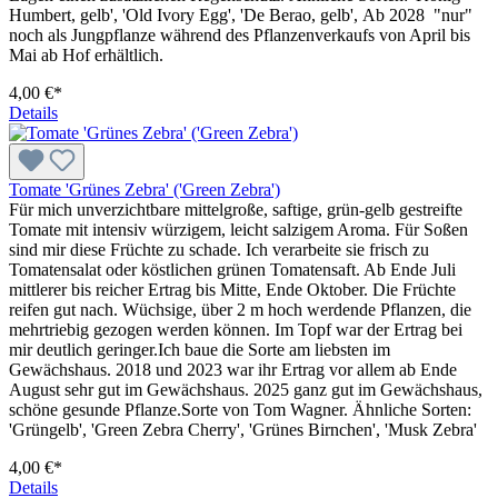
Humbert, gelb', 'Old Ivory Egg', 'De Berao, gelb', Ab 2028 "nur"
noch als Jungpflanze während des Pflanzenverkaufs von April bis
Mai ab Hof erhältlich.
4,00 €*
Details
Tomate 'Grünes Zebra' ('Green Zebra')
Für mich unverzichtbare mittel­große, saftige, grün-gelb gestreifte
Tomate mit intensiv würzigem, leicht salzigem Aroma. Für Soßen
sind mir diese Früchte zu schade. Ich verarbeite sie frisch zu
Tomatensalat oder köstlichen grünen Tomatensaft. Ab Ende Juli
mittlerer bis reicher Ertrag bis Mitte, Ende Oktober. Die Früchte
reifen gut nach. Wüchsige, über 2 m hoch werdende Pflanzen, die
mehrtriebig gezogen werden können. Im Topf war der Ertrag bei
mir deutlich geringer.Ich baue die Sorte am liebsten im
Gewächshaus. 2018 und 2023 war ihr Ertrag vor allem ab Ende
August sehr gut im Gewächshaus. 2025 ganz gut im Gewächshaus,
schöne gesunde Pflanze.Sorte von Tom Wagner. Ähnliche Sorten:
'Grüngelb', 'Green Zebra Cherry', 'Grünes Birnchen', 'Musk Zebra'
4,00 €*
Details