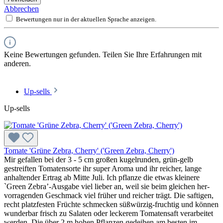
Abbrechen
Bewertungen nur in der aktuellen Sprache anzeigen.
Keine Bewertungen gefunden. Teilen Sie Ihre Erfahrungen mit
anderen.
Up-sells
Up-sells
Tomate 'Grüne Zebra, Cherry' ('Green Zebra, Cherry')
Mir gefallen bei der 3 - 5 cm großen kugelrunden, grün-gelb
gestreiften Tomatensorte ihr super Aroma und ihr reicher, lange
anhaltender Ertrag ab Mitte Juli. Ich pflanze die etwas kleinere
`Green Zebra’-Ausgabe viel lieber an, weil sie beim gleichen her­
vorragenden Geschmack viel früher und reicher trägt. Die saftigen,
recht platzfesten Früchte schmecken süßwürzig-fruchtig und können
wunderbar frisch zu Salaten oder leckerem Toma­tensaft verarbeitet
werden. Die über 2 m hohen Pflanzen gedeihen am besten im