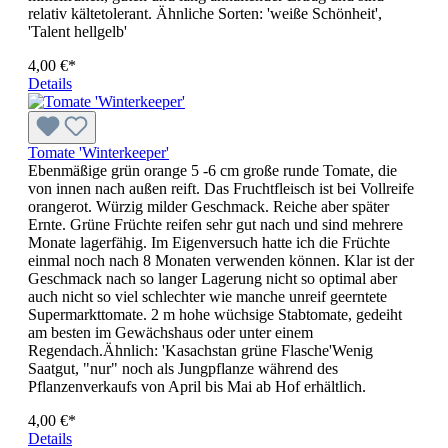
relativ kältetolerant. Ähnliche Sorten: 'weiße Schönheit',
'Talent hellgelb'
4,00 €*
Details
Tomate 'Winterkeeper'
Ebenmäßige grün orange 5 -6 cm große runde Tomate, die
von innen nach außen reift. Das Fruchtfleisch ist bei Vollreife
orangerot. Würzig milder Geschmack. Reiche aber später
Ernte. Grüne Früchte reifen sehr gut nach und sind mehrere
Monate lagerfähig. Im Eigenversuch hatte ich die Früchte
einmal noch nach 8 Monaten verwenden können. Klar ist der
Geschmack nach so langer Lagerung nicht so optimal aber
auch nicht so viel schlechter wie manche unreif geerntete
Supermarkttomate. 2 m hohe wüchsige Stabtomate, gedeiht
am besten im Gewächshaus oder unter einem
Regendach.Ähnlich: 'Kasachstan grüne Flasche'Wenig
Saatgut, "nur" noch als Jungpflanze während des
Pflanzenverkaufs von April bis Mai ab Hof erhältlich.
4,00 €*
Details