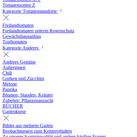
Tomatensorten Z
Kategorie Tomatenstandorte
Freilandtomaten
Freilandtomaten unterm Regenschutz
Gewächshausanbau
Topftomaten
Kategorie Anderes
Anderes Gemüse
Auberginen
Chili
Gurken und Zucchini
Melone
Paprika
Blumen, Stauden, Kräuter
Zubehör: Pflanzenanzucht
BÜCHER
Gartenkurse
Bilder aus meinem Garten
Beobachtungen zum Keimverhalten
Zu unserer Saatgutqualität und andere häufige Fragen