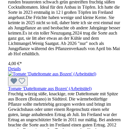
runden braunroten schwach grün gestreiften fruchtig süßen
Cocktailtomaten. Ideal für den Anbau in Töpfen. Ich hatte die
Sorte in 2023 erstmalig in 12 l großen Töpfen im Freiland
angebaut.Die Früchte haben wenige und kleine Kerne. Sie
keimte in 2025 nicht so toll, daher biete ich sie erst einmal nur
als Jungpflanze an und beobachte ob andere Jahrgänge besser
keimen.Es ist ein toller Neuzugang.2024 trug die Sorte auch
ganz gut, sie litt aber etwas an der Kühle und dem
Lichtmangel.Wenig Saatgut. Ab 2026 "nur" noch als
Jungpflanze während des Pflanzenverkaufs von April bis Mai
ab Hof erhältlich.
4,00 €*
Details
Tomate 'Datteltomate aus Bozen' (Arbeitstitel)
Fruchtig würzig süße, knackige, rote Datteltomate mit Spitze
aus Bozen (Bolzano) in Südtirol. Die wärmebedürftige
Pflanze sollte mehr­triebig gezogen werden und bringt im
Gewächshaus oder unter einem Regenschutz einen sehr
guten, lange anhaltenden Ertrag ab Juli. Im Freiland war der
Ertrag an ungeschützter Stelle in 2011 nur mäßig. Bei anderen
brachte die Sorte auch im Freiland einen guten Ertrag. 2012