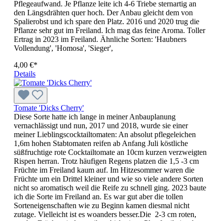
Pflegeaufwand. Je Pflanze leite ich 4-6 Triebe sternartig an
den Längsdrähten quer hoch. Der Anbau gleicht dem von
Spalierobst und ich spare den Platz. 2016 und 2020 trug die
Pflanze sehr gut im Freiland. Ich mag das feine Aroma. Toller
Ertrag in 2023 im Freiland. Ähnliche Sorten: 'Haubners
Vollen­dung', 'Homosa', 'Sieger',
4,00 €*
Details
Tomate 'Dicks Cherry'
Diese Sorte hatte ich lange in meiner Anbauplanung
vernachlässigt und nun, 2017 und 2018, wurde sie einer
meiner Lieblingscocktailtomaten: An absolut pflegeleichen
1,6m hohen Stabtomaten reifen ab Anfang Juli köstliche
süßfruchtige rote Cocktailtomate an 10cm kurzen verzweigten
Rispen herran. Trotz häufigen Regens platzen die 1,5 -3 cm
Früchte im Freiland kaum auf. Im Hitzesommer waren die
Früchte um ein Drittel kleiner und wie so viele andere Sorten
nicht so aromatisch weil die Reife zu schnell ging. 2023 baute
ich die Sorte im Freiland an. Es war gut aber die tollen
Sorteneigenschaften wie zu Beginn kamen diesmal nicht
zutage. Vielleicht ist es woanders besser.Die 2-3 cm roten,