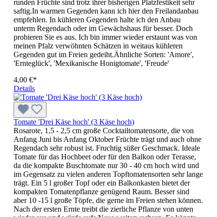
runden Früchte sind trotz ihrer bisherigen Platzfestikeit sehr
saftig.In warmen Gegenden kann ich hier den Freilandanbau
empfehlen. In kühleren Gegenden halte ich den Anbau
unterm Regendach oder im Gewächshaus für besser. Doch
probieren Sie es aus. Ich bin immer wieder erstaunt was von
meinen Pfalz verwöhnten Schätzen in weitaus kühleren
Gegenden gut im Freien gedeiht.Ähnliche Sorten: 'Amore',
'Ernteglück', 'Mexikanische Honigtomate', 'Freude'
4,00 €*
Details
Tomate 'Drei Käse hoch' (3 Käse hoch)
Rosarote, 1,5 - 2,5 cm große Cocktailtomatensorte, die von
Anfang Juni bis Anfang Oktober Früchte trägt und auch ohne
Regendach sehr robust ist. Fruchtig süßer Geschmack. Ideale
Tomate für das Hochbeet oder für den Balkon oder Terasse,
da die kompakte Buschtomate nur 30 - 40 cm hoch wird und
im Gegensatz zu vielen anderen Topftomatensorten sehr lange
trägt. Ein 5 l großer Topf oder ein Balkonkasten bietet der
kompakten Tomatenpflanze genügend Raum. Besser sind
aber 10 -15 l große Töpfe, die gerne im Freien stehen können.
Nach der ersten Ernte treibt die zierliche Pflanze von unten