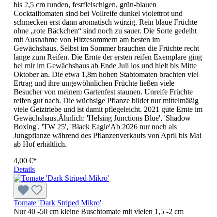
bis 2,5 cm runden, festfleischigen, grün-blauen
Cocktailtomaten sind bei Vollreife dunkel violettrot und
schmecken erst dann aromatisch würzig. Rein blaue Früchte
ohne „rote Bäckchen“ sind noch zu sauer. Die Sorte gedeiht
mit Ausnahme von Hitzesommern am besten im
Gewächshaus. Selbst im Sommer brauchen die Früchte recht
lange zum Reifen. Die Ernte der ersten reifen Exemplare ging
bei mir im Gewächshaus ab Ende Juli los und hielt bis Mitte
Oktober an. Die etwa 1,8m hohen Stabtomaten brachten viel
Ertrag und ihre ungewöhnlichen Früchte ließen viele
Besucher von meinem Gartenfest staunen. Unreife Früchte
reifen gut nach. Die wüchsige Pflanze bildet nur mittelmäßig
viele Geiztriebe und ist damit pflegeleicht. 2021 gute Ernte im
Gewächshaus.Ähnlich: 'Helsing Junctions Blue', 'Shadow
Boxing', 'TW 25', 'Black Eagle'Ab 2026 nur noch als
Jungpflanze während des Pflanzenverkaufs von April bis Mai
ab Hof erhältlich.
4,00 €*
Details
Tomate 'Dark Striped Mikro'
Nur 40 -50 cm kleine Buschtomate mit vielen 1,5 -2 cm