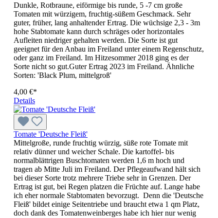
Dunkle, Rotbraune, eiförmige bis runde, 5 -7 cm große
Tomaten mit würzigem, fruchtig-süßem Geschmack. Sehr
guter, früher, lang anhaltender Ertrag. Die wüchsige 2,3 - 3m
hohe Stabtomate kann durch schräges oder horizontales
Aufleiten niedriger gehalten werden. Die Sorte ist gut
geeignet für den Anbau im Freiland unter einem Regenschutz,
oder ganz im Freiland. Im Hitzesommer 2018 ging es der
Sorte nicht so gut.Guter Ertrag 2023 im Freiland. Ähnliche
Sorten: 'Black Plum, mittelgroß'
4,00 €*
Details
Tomate 'Deutsche Fleiß'
Mittelgroße, runde fruchtig würzig, süße rote Tomate mit
relativ dünner und weicher Schale. Die kar­toffel- bis
normalblättrigen Buschtomaten werden 1,6 m hoch und
tragen ab Mitte Juli im Freiland. Der Pflegeaufwand hält sich
bei dieser Sorte trotz mehrere Triebe sehr in Grenzen. Der
Ertrag ist gut, bei Regen platzen die Früchte auf. Lange habe
ich eher normale Stabtomaten bevorzugt. Denn die 'Deutsche
Fleiß' bildet einige Seitentriebe und braucht etwa 1 qm Platz,
doch dank des Tomatenweinberges habe ich hier nur wenig