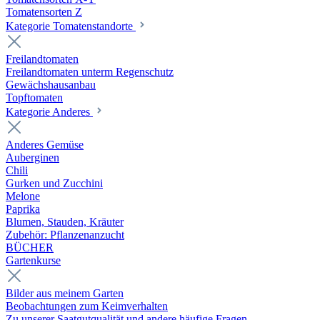
Tomatensorten Z
Kategorie Tomatenstandorte
Freilandtomaten
Freilandtomaten unterm Regenschutz
Gewächshausanbau
Topftomaten
Kategorie Anderes
Anderes Gemüse
Auberginen
Chili
Gurken und Zucchini
Melone
Paprika
Blumen, Stauden, Kräuter
Zubehör: Pflanzenanzucht
BÜCHER
Gartenkurse
Bilder aus meinem Garten
Beobachtungen zum Keimverhalten
Zu unserer Saatgutqualität und andere häufige Fragen