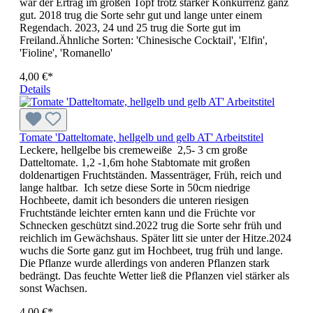
war der Ertrag im großen Topf trotz starker Konkurrenz ganz
gut. 2018 trug die Sorte sehr gut und lange unter einem
Regendach. 2023, 24 und 25 trug die Sorte gut im
Freiland.Ähnliche Sorten: 'Chinesische Cock­tail', 'Elfin',
'Fioline', 'Romanello'
4,00 €*
Details
Tomate 'Datteltomate, hellgelb und gelb AT' Arbeitstitel
Leckere, hellgelbe bis cremeweiße 2,5- 3 cm große
Datteltomate. 1,2 -1,6m hohe Stabtomate mit großen
doldenartigen Fruchtständen. Massenträger, Früh, reich und
lange haltbar. Ich setze diese Sorte in 50cm niedrige
Hochbeete, damit ich besonders die unteren riesigen
Fruchtstände leichter ernten kann und die Früchte vor
Schnecken geschützt sind.2022 trug die Sorte sehr früh und
reichlich im Gewächshaus. Später litt sie unter der Hitze.2024
wuchs die Sorte ganz gut im Hochbeet, trug früh und lange.
Die Pflanze wurde allerdings von anderen Pflanzen stark
bedrängt. Das feuchte Wetter ließ die Pflanzen viel stärker als
sonst Wachsen.
4,00 €*