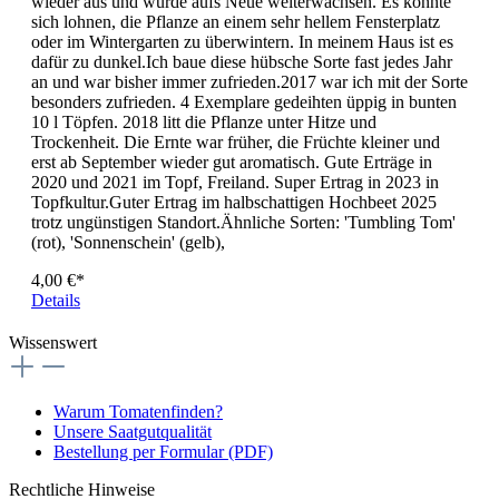
wieder aus und würde aufs Neue weiterwachsen. Es könnte
sich lohnen, die Pflanze an einem sehr hellem Fensterplatz
oder im Wintergarten zu überwintern. In meinem Haus ist es
dafür zu dunkel.Ich baue diese hübsche Sorte fast jedes Jahr
an und war bisher immer zufrieden.2017 war ich mit der Sorte
besonders zufrieden. 4 Exemplare gedeihten üppig in bunten
10 l Töpfen. 2018 litt die Pflanze unter Hitze und
Trockenheit. Die Ernte war früher, die Früchte kleiner und
erst ab September wieder gut aromatisch. Gute Erträge in
2020 und 2021 im Topf, Freiland. Super Ertrag in 2023 in
Topfkultur.Guter Ertrag im halbschattigen Hochbeet 2025
trotz ungünstigen Standort.Ähnliche Sorten: 'Tumbling Tom'
(rot), 'Sonnenschein' (gelb),
4,00 €*
Details
Wissenswert
Warum Tomatenfinden?
Unsere Saatgutqualität
Bestellung per Formular (PDF)
Rechtliche Hinweise