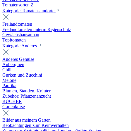
Tomatensorten Z
Kategorie Tomatenstandorte
Freilandtomaten
Freilandtomaten unterm Regenschutz
Gewächshausanbau
Topftomaten
Kategorie Anderes
Anderes Gemüse
Auberginen
Chili
Gurken und Zucchini
Melone
Paprika
Blumen, Stauden, Kräuter
Zubehör: Pflanzenanzucht
BÜCHER
Gartenkurse
Bilder aus meinem Garten
Beobachtungen zum Keimverhalten
Zu unserer Saatgutqualität und andere häufige Fragen