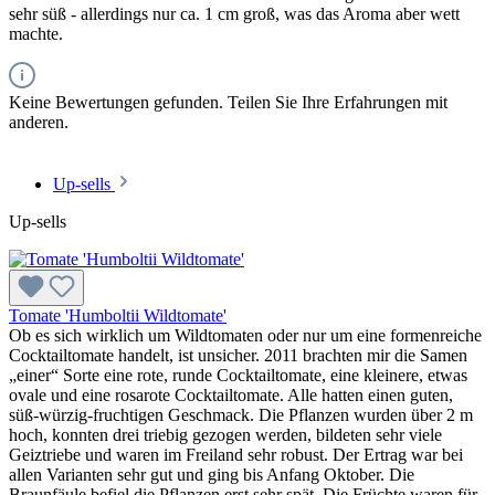
sehr süß - allerdings nur ca. 1 cm groß, was das Aroma aber wett
machte.
Keine Bewertungen gefunden. Teilen Sie Ihre Erfahrungen mit
anderen.
Up-sells
Up-sells
Tomate 'Humboltii Wildtomate'
Ob es sich wirklich um Wildtomaten oder nur um eine formenreiche
Cocktailtomate handelt, ist unsicher. 2011 brachten mir die Samen
„einer“ Sorte eine rote, runde Cocktailtomate, eine kleinere, etwas
ovale und eine rosarote Cocktailtomate. Alle hatten einen guten,
süß-würzig-fruchtigen Geschmack. Die Pflanzen wurden über 2 m
hoch, konnten drei triebig gezogen werden, bildeten sehr viele
Geiztriebe und waren im Freiland sehr robust. Der Ertrag war bei
allen Varianten sehr gut und ging bis Anfang Oktober. Die
Braunfäule befiel die Pflanzen erst sehr spät. Die Früchte waren für