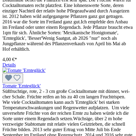
Cocktailtomaten recht platzfest. Eine lohnenswerte Sorte, deren
einziger Nachteil der relativ hohe Pflegeaufwand durch Ausgeizen
ist. 2012 haben wild aufgegangene Pflanzen ganz gut getragen.
2016 war die Sorte im Freiland ganz gut.Ich empfehle den Anbau
im Freiland oder unter einem Regendach. Jede Pflanze braucht etwa
1qm für sich. Ähnliche Sorten: 'Mexikanische Honigtomate',
'Ernteglück', 'Besser'Wenig Saatgut, ab 2026 "nur" noch als
Jungpflanze während des Pflanzenverkaufs von April bis Mai ab
Hof erhältlich.
4,00 €*
Details
Tomate 'Ernteglück'
Süßfruchtige, rote, 2 - 3 cm große Cocktailtomate mit dünner, wei­
cher Schale. Früchte reifen an bis zu 40 cm langen Fruchtrispen.
Wie viele Cocktailtomaten kann auch 'Ernteglück' bei starken
Temperaturschwankungen und Regenwetter aufplatzen. Um viele
unversehrte Früchte von der reichen Ernte zu haben würde ich die
Sorte unter einem Regendach setzen.Wüch­sige, über 2 m hohe
verzweigte Stabtomate mit relativ vielen Geiztrieben, die schnell
Früchte bilden. 2013 sehr guter Ertrag von Mitte Juli bis Ende
September im Freiland ohne Regenschutz. 2014 und 2016 sehr gute