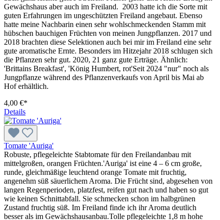
Gewächshaus aber auch im Freiland. 2003 hatte ich die Sorte mit
guten Erfahrungen im ungeschützten Freiland angebaut. Ebenso
hatte meine Nachbarin einen sehr wohlschmeckenden Stamm mit
hübschen bauchigen Früchten von meinen Jungpflanzen. 2017 und
2018 brachten diese Selektionen auch bei mir im Freiland eine sehr
gute aromatische Ernte. Besonders im Hitzejahr 2018 schlugen sich
die Pflanzen sehr gut. 2020, 21 ganz gute Erträge. Ähnlich:
'Brittains Breakfast', 'König Humbert, rot'Seit 2024 "nur" noch als
Jungpflanze während des Pflanzenverkaufs von April bis Mai ab
Hof erhältlich.
4,00 €*
Details
Tomate 'Auriga'
Robuste, pflegeleichte Stabtomate für den Freilandanbau mit
mittelgroßen, orangen Früchten.'Auriga' ist eine 4 – 6 cm große,
runde, gleichmäßige leuchtend orange Tomate mit fruchtig,
angenehm süß säuerlichem Aroma. Die Frücht sind, abgesehen von
langen Regenperioden, platzfest, reifen gut nach und haben so gut
wie keinen Schnittabfall. Sie schmecken schon im halbgrünen
Zustand fruchtig süß. Im Freiland finde ich ihr Aroma deutlich
besser als im Gewächshausanbau.Tolle pflegeleichte 1,8 m hohe