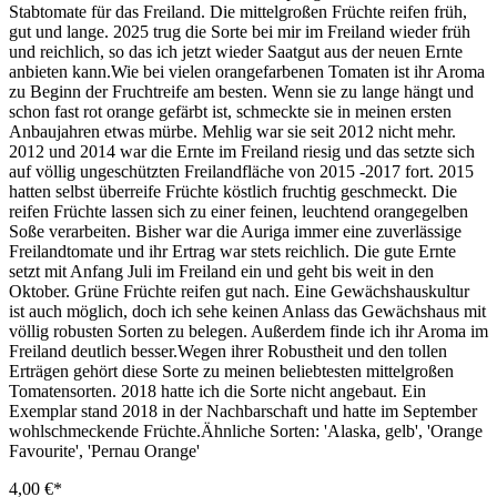
Stabtomate für das Freiland. Die mittelgroßen Früchte reifen früh,
gut und lange. 2025 trug die Sorte bei mir im Freiland wieder früh
und reichlich, so das ich jetzt wieder Saatgut aus der neuen Ernte
anbieten kann.Wie bei vielen orange­farbenen Tomaten ist ihr Aroma
zu Beginn der Fruchtreife am besten. Wenn sie zu lange hängt und
schon fast rot orange gefärbt ist, schmeckte sie in meinen ersten
Anbaujahren etwas mürbe. Mehlig war sie seit 2012 nicht mehr.
2012 und 2014 war die Ernte im Freiland riesig und das setzte sich
auf völlig ungeschützten Freilandfläche von 2015 -2017 fort. 2015
hatten selbst überreife Früchte köstlich fruchtig geschmeckt. Die
reifen Früchte lassen sich zu einer feinen, leuchtend orangegelben
Soße verarbeiten. Bisher war die Auriga immer eine zuverlässige
Freilandtomate und ihr Ertrag war stets reichlich. Die gute Ernte
setzt mit Anfang Juli im Freiland ein und geht bis weit in den
Oktober. Grüne Früchte reifen gut nach. Eine Gewächshauskultur
ist auch möglich, doch ich sehe keinen Anlass das Gewächshaus mit
völlig robusten Sorten zu belegen. Außerdem finde ich ihr Aroma im
Freiland deutlich besser.Wegen ihrer Robustheit und den tollen
Erträgen gehört diese Sorte zu meinen beliebtesten mittelgroßen
Tomatensorten. 2018 hatte ich die Sorte nicht angebaut. Ein
Exemplar stand 2018 in der Nachbarschaft und hatte im September
wohlschmeckende Früchte.Ähnliche Sorten: 'Alaska, gelb', 'Orange
Favourite', 'Pernau Orange'
4,00 €*