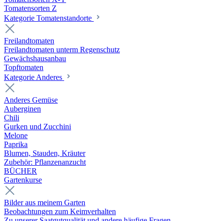
Tomatensorten Z
Kategorie Tomatenstandorte
Freilandtomaten
Freilandtomaten unterm Regenschutz
Gewächshausanbau
Topftomaten
Kategorie Anderes
Anderes Gemüse
Auberginen
Chili
Gurken und Zucchini
Melone
Paprika
Blumen, Stauden, Kräuter
Zubehör: Pflanzenanzucht
BÜCHER
Gartenkurse
Bilder aus meinem Garten
Beobachtungen zum Keimverhalten
Zu unserer Saatgutqualität und andere häufige Fragen