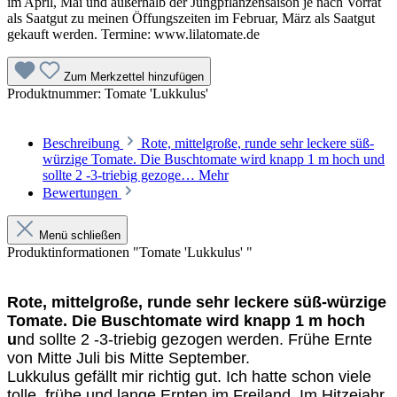
im April, Mai und außerhalb der Jungpflanzensaison je nach Vorrat
als Saatgut zu meinen Öffungszeiten im Februar, März als Saatgut
gekauft werden. Termine: www.lilatomate.de
Zum Merkzettel hinzufügen
Produktnummer:
Tomate 'Lukkulus'
Beschreibung
Rote, mittelgroße, runde sehr leckere süß-
würzige Tomate. Die Buschtomate wird knapp 1 m hoch und
sollte 2 -3-triebig gezoge…
Mehr
Bewertungen
Menü schließen
Produktinformationen "Tomate 'Lukkulus' "
Rote, mittelgroße, runde sehr leckere süß-würzige
Tomate. Die Buschtomate wird knapp 1 m hoch
u
nd sollte 2 -3-triebig gezogen werden. Frühe Ernte
von Mitte Juli bis Mitte September.
Lukkulus gefällt mir richtig gut. Ich hatte schon viele
tolle, frühe und lange Ernten im Freiland. Im Hitzejahr