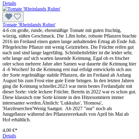
Details
Tomate 'Rheinlands Ruhm'
4-6 cm große, runde, ebenmäßige Tomate mit guten fruchtig,
würzig, süßen Geschmack. Die 1,8m hohe, robuste Pflanzen brachte
2016 im Freiland einen guten lange anhaltenden Ertrag ab Ende Juli.
Pflegeleichte Pflanze mit wenig Geiztrieben. Die Früchte reifen gut
nach und sind lange lagerfähig. Schönheitsfehler ist die leider sehr,
sehr lange auf sich warten lassende Keimung. Egal ob es frischer
oder schon mehrere Jahre alter Samen war dauerte die Keimung hier
4 -6 Wochen! Ist die Keimung erst mal erfolgt entwickeln sich aus
der Sorte regelmäßige stabile Pflanzen, die im Freiland ab Anfang
August bis zum Frost eine gute Ernte bringen. In den letzten Jahren
ging die Keimung schneller.2023 war mein bestes Freilandjahr mit
dieser Sorte: viele leckere Früchte. Bereits in 2022 war es schon gut.
Diese klassisch rote Sorte könnte in den Hitzesommern immer
interesanter werden.Ähnlich: 'Lukkulus', 'Homosa',
'Harzfeuerchen'Wenig Saatgut. Ab 2027 "nur" noch als
Jungpflanze während des Pflanzenverkaufs von April bis Mai ab
Hof erhältlich.
4,00 €*
Details