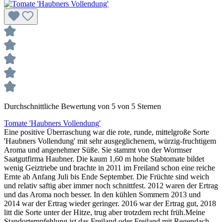
Durchschnittliche Bewertung von 5 von 5 Sternen
Tomate 'Haubners Vollendung'
Eine positive Überraschung war die rote, runde, mittelgroße Sorte
'Haubners Vollendung' mit sehr ausgeglichenem, würzig-fruchti­gem
Aroma und angenehmer Süße. Sie stammt von der Worm­ser
Saatgutfirma Haubner. Die kaum 1,60 m hohe Stabtomate bildet
wenig Geiztriebe und brachte in 2011 im Freiland schon eine reiche
Ernte ab Anfang Juli bis Ende September. Die Früchte sind weich
und relativ saftig aber immer noch schnittfest. 2012 waren der Ertrag
und das Aroma noch besser. In den kühlen Sommern 2013 und
2014 war der Ertrag wieder geringer. 2016 war der Ertrag gut, 2018
litt die Sorte unter der Hitze, trug aber trotzdem recht früh.Meine
Standortempfehlung ist das Freiland oder Freiland mit Regendach.