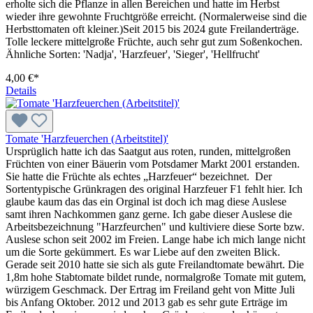
erholte sich die Pflanze in allen Bereichen und hatte im Herbst
wieder ihre gewohnte Fruchtgröße erreicht. (Normalerweise sind die
Herbsttomaten oft kleiner.)Seit 2015 bis 2024 gute Freilanderträge.
Tolle leckere mittelgroße Früchte, auch sehr gut zum Soßenkochen.
Ähnliche Sorten: 'Nadja', 'Harzfeuer', 'Sieger', 'Hellfrucht'
4,00 €*
Details
Tomate 'Harzfeuerchen (Arbeitstitel)'
Ursprüglich hatte ich das Saatgut aus roten, runden, mittelgroßen
Früchten von einer Bäuerin vom Potsdamer Markt 2001 erstanden.
Sie hatte die Früchte als echtes „Harz­feuer“ bezeichnet. Der
Sortentypische Grünkragen des original Harzfeuer F1 fehlt hier. Ich
glaube kaum das das ein Orginal ist doch ich mag diese Auslese
samt ihren Nachkommen ganz gerne. Ich gabe dieser Auslese die
Arbeitsbezeichnung "Harzfeurchen" und kultiviere diese Sorte bzw.
Auslese schon seit 2002 im Freien. Lange habe ich mich lange nicht
um die Sorte gekümmert. Es war Liebe auf den zweiten Blick.
Gerade seit 2010 hatte sie sich als gute Freilandtomate bewährt. Die
1,8m hohe Stabtomate bildet runde, normalgroße Tomate mit gutem,
würzigem Geschmack. Der Ertrag im Freiland geht von Mitte Juli
bis Anfang Oktober. 2012 und 2013 gab es sehr gute Erträge im