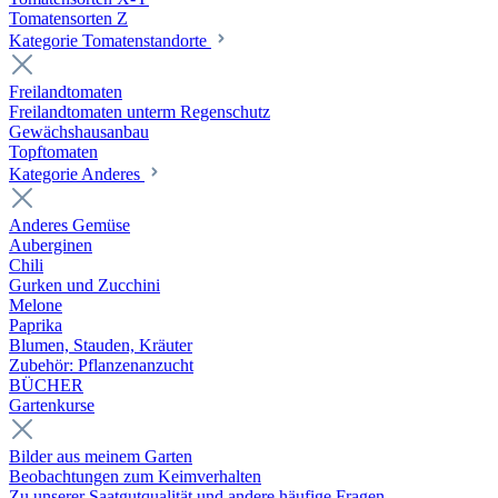
Tomatensorten Z
Kategorie Tomatenstandorte
Freilandtomaten
Freilandtomaten unterm Regenschutz
Gewächshausanbau
Topftomaten
Kategorie Anderes
Anderes Gemüse
Auberginen
Chili
Gurken und Zucchini
Melone
Paprika
Blumen, Stauden, Kräuter
Zubehör: Pflanzenanzucht
BÜCHER
Gartenkurse
Bilder aus meinem Garten
Beobachtungen zum Keimverhalten
Zu unserer Saatgutqualität und andere häufige Fragen