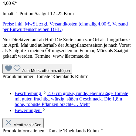
4,00 €*
Inhalt:
1 Portion Saatgut 12 -25 Korn
Preise inkl. MwSt. zzgl. Versandkosten (einmalig 4,00 €, Versand
per Einwurfeinschreiben DHL)
Nur Direktverkauf ab Hof: Die Sorte kann vor Ort als Jungpflanze
im April, Mai und außerhalb der Jungpflanzensaison je nach Vorrat
als Saatgut zu meinen Öffungszeiten im Februar, März als Saatgut
gekauft werden. Termine: www.lilatomate.de
Zum Merkzettel hinzufügen
Produktnummer:
Tomate 'Rheinlands Ruhm'
Beschreibung
4-6 cm große, runde, ebenmäßige Tomate
mit guten fruchtig, würzig, süßen Geschmack. Die 1,8m
hohe, robuste Pflanzen brachte…
Mehr
Bewertungen
Menü schließen
Produktinformationen "Tomate 'Rheinlands Ruhm' "