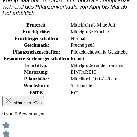
Wenig Saatgut. Ab 2027 "nur" noch als Jungpflanze
während des Pflanzenverkaufs von April bis Mai ab
Hof erhältlich.
Erntezeit:
Mittelfrüh ab Mitte Juli
Fruchtgröße:
Mittelgroße Früchte
Fruchteigenschaften:
Normal
Geschmack:
Fruchtig süß
Pflanzeneigenschaften:
Pflegeleicht/wenig Geiztriebe
Besondere Sorteneigenschaften:
Robust
Fruchttyp:
Mittelgroße runde Tomaten
Musterung:
EINFARBIG
Pflanzhöhe:
Mittelhoch 100 -180 cm
Wuchsform:
Stabtomate
Farbe:
Rot
Menü schließen
0 von 0 Bewertungen