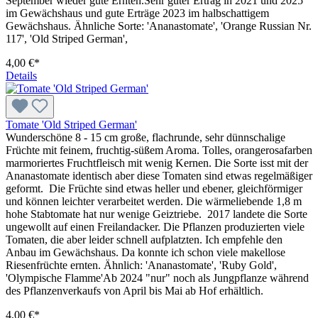
September wieder gute Ernten.Sehr guter Ertrag in 2021 und 2025
im Gewächshaus und gute Erträge 2023 im halbschattigem
Gewächshaus. Ähnliche Sorte: 'Ananastomate', 'Orange Russian Nr.
117', 'Old Striped German',
4,00 €*
Details
Tomate 'Old Striped German'
Wunderschöne 8 - 15 cm große, flachrunde, sehr dünnschalige
Früchte mit feinem, fruchtig-süßem Aroma. Tolles, orange­rosafarben
marmoriertes Fruchtfleisch mit wenig Kernen. Die Sorte isst mit der
Ananastomate iden­tisch aber diese Tomaten sind etwas regelmäßiger
geformt. Die Früchte sind etwas heller und ebener, gleichförmiger
und können leichter verarbeitet wer­den. Die wärmeliebende 1,8 m
hohe Stabtomate hat nur wenige Geiztriebe. 2017 landete die Sorte
ungewollt auf einen Freilandacker. Die Pflanzen produzierten viele
Tomaten, die aber leider schnell aufplatzten. Ich empfehle den
Anbau im Gewächshaus. Da konnte ich schon viele makellose
Riesenfrüchte ernten. Ähnlich: 'Ananastomate', 'Ruby Gold',
'Olympische Flamme'Ab 2024 "nur" noch als Jungpflanze während
des Pflanzenverkaufs von April bis Mai ab Hof erhältlich.
4,00 €*