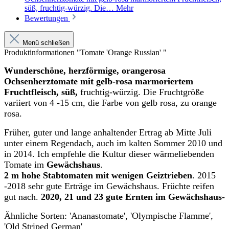
süß, fruchtig-würzig. Die…
Mehr
Bewertungen
Menü schließen
Produktinformationen "Tomate 'Orange Russian' "
Wunderschöne, herzförmige, orangerosa
Ochsenherztomate mit gelb-rosa marmoriertem
Frucht­fleisch, süß,
fruchtig-würzig. Die Fruchtgröße
variiert von 4 -15 cm, die Farbe von gelb rosa, zu orange
rosa.
Früher, guter und lange anhaltender Ertrag ab Mitte Juli
unter einem Regendach, auch im kalten Sommer 2010 und
in 2014. Ich empfehle die Kultur dieser wärmeliebenden
Tomate im
Gewächshaus
.
2 m hohe Stabtomaten mit wenigen Geiz­trieben
. 2015
-2018 sehr gute Erträge im Gewächshaus. Früchte reifen
gut nach.
2020, 21 und 23 gute Ernten im Gewächshaus-
Ähnliche Sorten: 'Ananastomate', 'Olympische Flamme',
'Old Striped German'