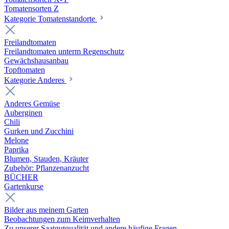
Tomatensorten Z
Kategorie Tomatenstandorte
Freilandtomaten
Freilandtomaten unterm Regenschutz
Gewächshausanbau
Topftomaten
Kategorie Anderes
Anderes Gemüse
Auberginen
Chili
Gurken und Zucchini
Melone
Paprika
Blumen, Stauden, Kräuter
Zubehör: Pflanzenanzucht
BÜCHER
Gartenkurse
Bilder aus meinem Garten
Beobachtungen zum Keimverhalten
Zu unserer Saatgutqualität und andere häufige Fragen