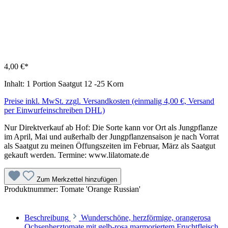
4,00 €*
Inhalt:
1 Portion Saatgut 12 -25 Korn
Preise inkl. MwSt. zzgl. Versandkosten (einmalig 4,00 €, Versand
per Einwurfeinschreiben DHL)
Nur Direktverkauf ab Hof: Die Sorte kann vor Ort als Jungpflanze
im April, Mai und außerhalb der Jungpflanzensaison je nach Vorrat
als Saatgut zu meinen Öffungszeiten im Februar, März als Saatgut
gekauft werden. Termine: www.lilatomate.de
Zum Merkzettel hinzufügen
Produktnummer:
Tomate 'Orange Russian'
Beschreibung
Wunderschöne, herzförmige, orangerosa
Ochsenherztomate mit gelb-rosa marmoriertem Frucht­fleisch,