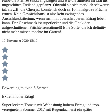
Habe die Pflanze selbst angezogen und wie die anderen im Mai ins
ungeschütze Freiland gepflanzt. Obwohl sie sich merklich schwerer
tat, als z.B. die Cherrys, konnte ich doch ca 10 mittelgroße Früchte
ernten. Kein Gewächshaus ist also kein zwingendes
Ausschlusskriterium, wenn man mit überschaubarem Ertrag leben
kann. Der Geschmack ist superlecker und die Optik der
aufgeschnittenen Früchte sensationell! Eine Sorte, die ich definitiv
nicht mehr missen möchte im Garten!
19. November 2020 15:19
Bewertung mit von 5 Sternen
Extrem hoher Ertag!
Super leckere Tomate mit Wahnsinnig hohem Ertrag und trotz
verregnetem Sommer 2017 mit Regendach erst ein später