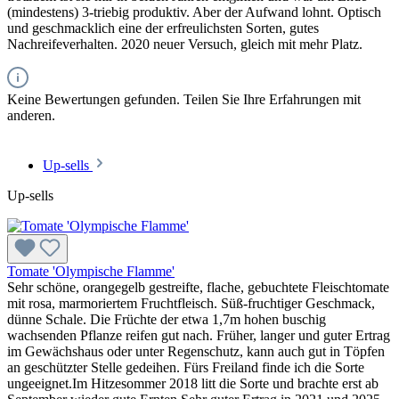
(mindestens) 3-triebig produktiv. Aber der Aufwand lohnt. Optisch
und geschmacklich eine der erfreulichsten Sorten, gutes
Nachreifeverhalten. 2020 neuer Versuch, gleich mit mehr Platz.
Keine Bewertungen gefunden. Teilen Sie Ihre Erfahrungen mit
anderen.
Up-sells
Up-sells
Tomate 'Olympische Flamme'
Sehr schöne, orangegelb gestreifte, flache, gebuchtete Fleischtomate
mit rosa, marmo­riertem Fruchtfleisch. Süß-fruch­tiger Geschmack,
dünne Schale. Die Früchte der etwa 1,7m hohen buschig
wachsenden Pflanze reifen gut nach. Früher, langer und guter Ertrag
im Gewächs­haus oder unter Regenschutz, kann auch gut in Töpfen
an geschützter Stelle gedeihen. Fürs Freiland finde ich die Sorte
ungeeignet.Im Hitzesommer 2018 litt die Sorte und brachte erst ab