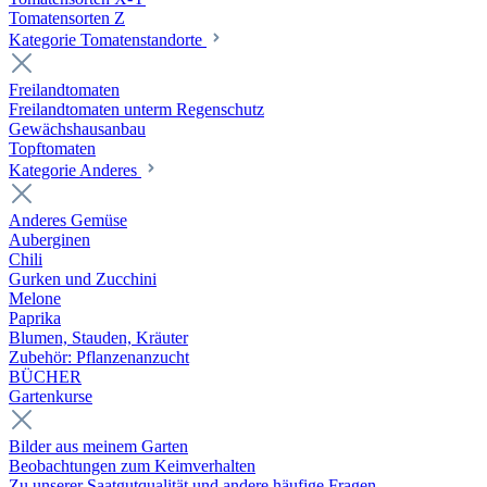
Tomatensorten Z
Kategorie Tomatenstandorte
Freilandtomaten
Freilandtomaten unterm Regenschutz
Gewächshausanbau
Topftomaten
Kategorie Anderes
Anderes Gemüse
Auberginen
Chili
Gurken und Zucchini
Melone
Paprika
Blumen, Stauden, Kräuter
Zubehör: Pflanzenanzucht
BÜCHER
Gartenkurse
Bilder aus meinem Garten
Beobachtungen zum Keimverhalten
Zu unserer Saatgutqualität und andere häufige Fragen