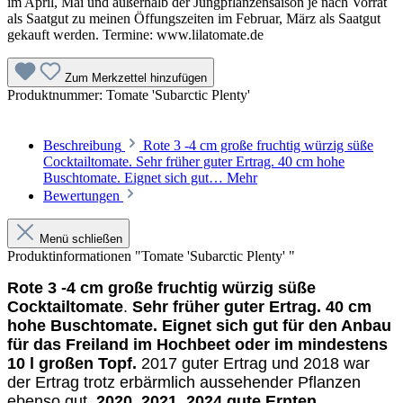
im April, Mai und außerhalb der Jungpflanzensaison je nach Vorrat
als Saatgut zu meinen Öffungszeiten im Februar, März als Saatgut
gekauft werden. Termine: www.lilatomate.de
Zum Merkzettel hinzufügen
Produktnummer:
Tomate 'Subarctic Plenty'
Beschreibung
Rote 3 -4 cm große fruchtig würzig süße
Cocktailtomate. Sehr früher guter Ertrag. 40 cm hohe
Buschtomate. Eignet sich gut…
Mehr
Bewertungen
Menü schließen
Produktinformationen "Tomate 'Subarctic Plenty' "
Rote 3 -4 cm große fruchtig würzig süße
Cocktailtomate
.
Sehr früher guter Ertrag. 40 cm
hohe Buschtomate. Eignet sich gut für den Anbau
für das Freiland im Hochbeet oder im mindestens
10 l großen Topf.
2017 guter Ertrag und 2018 war
der Ertrag trotz erbärmlich aussehender Pflanzen
ebenso gut.
2020, 2021, 2024 gute Ernten
.