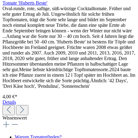
Tomate 'Huberts Beste'
Oval-runde, rote, saftige, süß-würzige Cocktailtomate. Früher und
sehr guter Ertrag ab Juli. Ungewöhnlich für solche frühen
Topftomaten, trägt die Sorte sehr lange und bildet im September
noch einmal komplett neue Triebe, die dann eine späte Ernte ab
Ende September bringen können - wenn der Winter nur nicht wäre
...Anfang war die Sorte nur 30 – 40 cm hoch. Seit 4 Jahren liegt die
Pflanzgröße bei 50 -60 cm. 'Huberts Beste' ist bestens für Töpfe und
Hochbeete im Freiland geeignet. Früchte waren 2008 etwas größer
und runder als 2007. Auch 2009, 2010 und 2011, 2013, 2016, 2017,
2018, 2020 sehr guter, früher und lange anhal­ten­der Ertrag. Den
Hitzesommer überstanden meine Pflanzen in halbschattiger Lage
sehr gut.Meine liebste klein­früchtige Topftomatensorte.2024 baute
ich eine Pflanze zuerst in einem 12 l Topf später im Hochbeet an. Im
Hochbeet entwickelte sich die Sorte prächtig.Ähnlich: '42 Days',
'Drei Käse hoch', 'Pendulina', 'Sonnenschein'
4,00 €*
Details
Wissenswert
Warum Tomatenfinden?