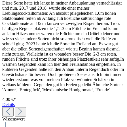
Diese Sorte hatte ich lange in meiner Anbauplanung vernachlässigt
und nun, 2017 und 2018, wurde sie einer meiner
Lieblingscocktailtomaten: An absolut pflegeleichen 1,6m hohen
Stabtomaten reifen ab Anfang Juli köstliche süßfruchtige rote
Cocktailtomate an 10cm kurzen verzweigten Rispen herran. Trotz
häufigen Regens platzen die 1,5 -3 cm Früchte im Freiland kaum
auf. Im Hitzesommer waren die Früchte um ein Drittel kleiner und
wie so viele andere Sorten nicht so aromatisch weil die Reife zu
schnell ging. 2023 baute ich die Sorte im Freiland an. Es war gut
aber die tollen Sorteneigenschaften wie zu Beginn kamen diesmal
nicht zutage. Vielleicht ist es woanders besser.Die 2-3 cm roten,
runden Früchte sind trotz ihrer bisherigen Platzfestikeit sehr saftig.In
warmen Gegenden kann ich hier den Freilandanbau empfehlen. In
kühleren Gegenden halte ich den Anbau unterm Regendach oder im
Gewächshaus für besser. Doch probieren Sie es aus. Ich bin immer
wieder erstaunt was von meinen Pfalz verwöhnten Schätzen in
weitaus kühleren Gegenden gut im Freien gedeiht.Ähnliche Sorten:
'Amore', 'Ernteglück', 'Mexikanische Honigtomate', 'Freude'
4,00 €*
Details
Wissenswert