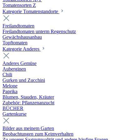
Tomatensorten Z
Kategorie Tomatenstandorte
Freilandtomaten
Freilandtomaten unterm Regenschutz
Gewächshausanbau
Topftomaten
Kategorie Anderes
Anderes Gemüse
Auberginen
Chili
Gurken und Zucchini
Melone
Paprika
Blumen, Stauden, Kräuter
Zubehör: Pflanzenanzucht
BÜCHER
Gartenkurse
Bilder aus meinem Garten
Beobachtungen zum Keimverhalten
Zu unserer Saatgutqualität und andere häufige Fragen