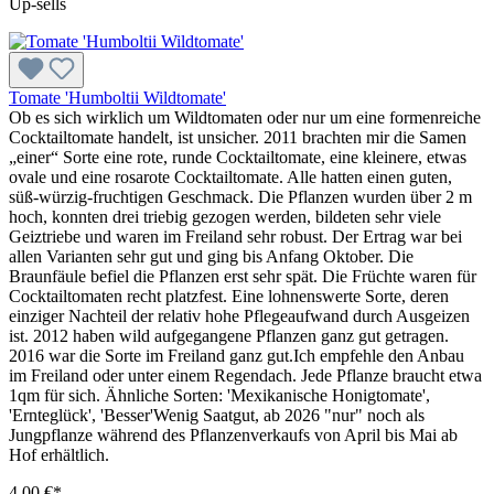
Up-sells
Tomate 'Humboltii Wildtomate'
Ob es sich wirklich um Wildtomaten oder nur um eine formenreiche
Cocktailtomate handelt, ist unsicher. 2011 brachten mir die Samen
„einer“ Sorte eine rote, runde Cocktailtomate, eine kleinere, etwas
ovale und eine rosarote Cocktailtomate. Alle hatten einen guten,
süß-würzig-fruchtigen Geschmack. Die Pflanzen wurden über 2 m
hoch, konnten drei triebig gezogen werden, bildeten sehr viele
Geiztriebe und waren im Freiland sehr robust. Der Ertrag war bei
allen Varianten sehr gut und ging bis Anfang Oktober. Die
Braunfäule befiel die Pflanzen erst sehr spät. Die Früchte waren für
Cocktailtomaten recht platzfest. Eine lohnenswerte Sorte, deren
einziger Nachteil der relativ hohe Pflegeaufwand durch Ausgeizen
ist. 2012 haben wild aufgegangene Pflanzen ganz gut getragen.
2016 war die Sorte im Freiland ganz gut.Ich empfehle den Anbau
im Freiland oder unter einem Regendach. Jede Pflanze braucht etwa
1qm für sich. Ähnliche Sorten: 'Mexikanische Honigtomate',
'Ernteglück', 'Besser'Wenig Saatgut, ab 2026 "nur" noch als
Jungpflanze während des Pflanzenverkaufs von April bis Mai ab
Hof erhältlich.
4,00 €*