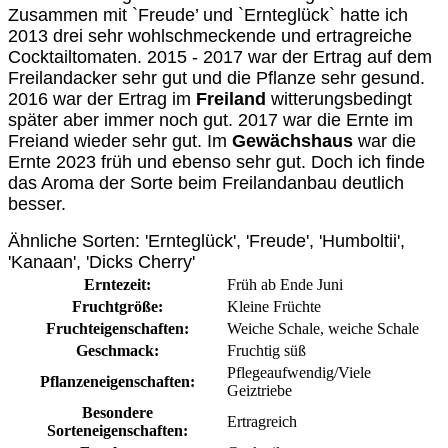
Zusammen mit `Freude’ und `Ernte­glück` hatte ich
2013 drei sehr wohlschmeckende und ertrag­reiche
Cocktailtomaten. 2015 - 2017 war der Ertrag auf dem
Freilandacker sehr gut und die Pflanze sehr gesund.
2016 war der Ertrag im
Freiland
witterungsbedingt
später aber immer noch gut. 2017 war die Ernte im
Freiand wieder sehr gut. Im
Gewächshaus
war die
Ernte 2023 früh und ebenso sehr gut. Doch ich finde
das Aroma der Sorte beim Freilandanbau deutlich
besser.
Ähnliche Sorten: 'Ernteglück', 'Freude', 'Humboltii',
'Kanaan', 'Dicks Cherry'
Erntezeit:
Früh ab Ende Juni
Fruchtgröße:
Kleine Früchte
Fruchteigenschaften:
Weiche Schale
, weiche Schale
Geschmack:
Fruchtig süß
Pflegeaufwendig/Viele
Pflanzeneigenschaften:
Geiztriebe
Besondere
Ertragreich
Sorteneigenschaften: