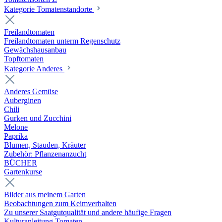
Kategorie Tomatenstandorte
Freilandtomaten
Freilandtomaten unterm Regenschutz
Gewächshausanbau
Topftomaten
Kategorie Anderes
Anderes Gemüse
Auberginen
Chili
Gurken und Zucchini
Melone
Paprika
Blumen, Stauden, Kräuter
Zubehör: Pflanzenanzucht
BÜCHER
Gartenkurse
Bilder aus meinem Garten
Beobachtungen zum Keimverhalten
Zu unserer Saatgutqualität und andere häufige Fragen
Kulturanleitung Tomaten