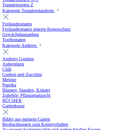
Tomatensorten Z
Kategorie Tomatenstandorte
Freilandtomaten
Freilandtomaten unterm Regenschutz
Gewächshausanbau
Topftomaten
Kategorie Anderes
Anderes Gemüse
Auberginen
Chili
Gurken und Zucchini
Melone
Paprika
Blumen, Stauden, Kräuter
Zubehör: Pflanzenanzucht
BÜCHER
Gartenkurse
Bilder aus meinem Garten
Beobachtungen zum Keimverhalten
Zu unserer Saatgutqualität und andere häufige Fragen