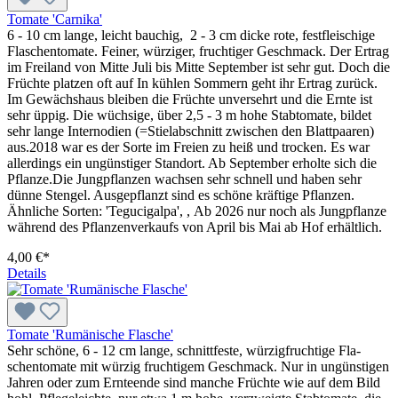
Tomate 'Carnika'
6 - 10 cm lange, leicht bauchig, 2 - 3 cm dicke rote, festfleischige
Flaschentomate. Feiner, würziger, fruchtiger Geschmack. Der Ertrag
im Freiland von Mitte Juli bis Mitte September ist sehr gut. Doch die
Früchte platzen oft auf In kühlen Sommern geht ihr Ertrag zurück.
Im Gewächshaus bleiben die Früchte unversehrt und die Ernte ist
sehr üppig. Die wüchsige, über 2,5 - 3 m hohe Stabtomate, bildet
sehr lange Internodien (=Stielabschnitt zwischen den Blattpaaren)
aus.2018 war es der Sorte im Freien zu heiß und trocken. Es war
allerdings ein ungünstiger Standort. Ab September erholte sich die
Pflanze.Die Jungpflanzen wachsen sehr schnell und haben sehr
dünne Stengel. Ausgepflanzt sind es schöne kräftige Pflanzen.
Ähnliche Sorten: 'Tegucigalpa', , Ab 2026 nur noch als Jungpflanze
während des Pflanzenverkaufs von April bis Mai ab Hof erhältlich.
4,00 €*
Details
Tomate 'Rumänische Flasche'
Sehr schöne, 6 - 12 cm lange, schnittfeste, würzigfruchtige Fla­
schentomate mit würzig fruchtigem Ge­schmack. Nur in ungünstigen
Jahren oder zum Ernteende sind manche Früchte wie auf dem Bild