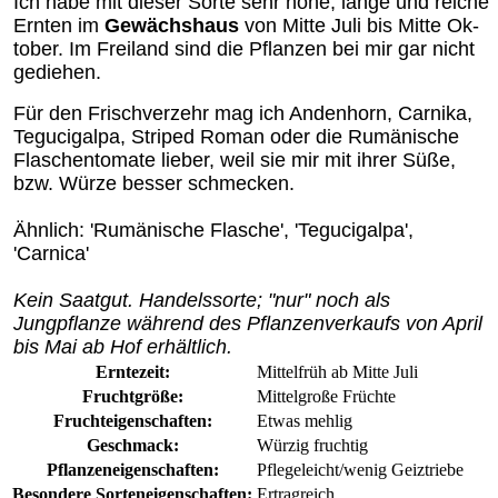
Ich habe mit dieser Sorte sehr hohe, lange und reiche
Ernten im
Gewächshaus
von Mitte Juli bis Mitte Ok­
tober
. Im Freiland sind die Pflanzen bei mir gar nicht
gediehen.
Für den Frischverzehr mag ich Andenhorn, Carnika,
Tegucigalpa, Striped Roman oder die Rumänische
Flaschentomate lieber, weil sie mir mit ihrer Süße,
bzw. Würze besser schmecken.
Ähnlich: 'Rumänische Flasche', 'Tegucigalpa',
'Carnica'
Kein Saatgut. Handelssorte; "nur" noch als
Jungpflanze während des Pflanzenverkaufs von April
bis Mai ab Hof erhältlich.
Erntezeit:
Mittelfrüh ab Mitte Juli
Fruchtgröße:
Mittelgroße Früchte
Fruchteigenschaften:
Etwas mehlig
Geschmack:
Würzig fruchtig
Pflanzeneigenschaften:
Pflegeleicht/wenig Geiztriebe
Besondere Sorteneigenschaften:
Ertragreich