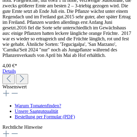
hohl. Pflegeleichte, nur etwa 1 m hohe, verzweigte Stabtomate, die
zwecks größerer Ernte am besten 2 – 3-triebig gezogen wird. Die
gute Ernte setzt ab Ende Juli ein. Die Pflanze wächst unter einem
Regendach und im Freiland gut.2015 sehr guter, aber später Ertrag
im Freiland. Pflanzen wurden allerdings erst Anfang Juni
gesetzt.2016 fiel die Sorte sehr unterschiedlich im Gewächshaus
aus: einige Pflanzen hatten leckere längliche orange Früchte. 2017
war es wieder so ertragreich und die Früchte länglich, rot und fest
wie gehabt. Ähnliche Sorten: 'Tegucigalpa', 'San Marzano',
'Carnika'Seit 2024 "nur" noch als Jungpflanze während des
Pflanzenverkaufs von April bis Mai ab Hof erhältlich.
4,00 €*
Details
Wissenswert
Warum Tomatenfinden?
Unsere Saatgutqualität
Bestellung per Formular (PDF)
Rechtliche Hinweise