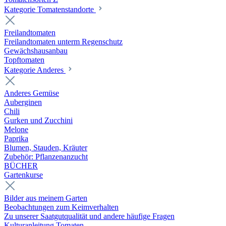
Kategorie Tomatenstandorte
Freilandtomaten
Freilandtomaten unterm Regenschutz
Gewächshausanbau
Topftomaten
Kategorie Anderes
Anderes Gemüse
Auberginen
Chili
Gurken und Zucchini
Melone
Paprika
Blumen, Stauden, Kräuter
Zubehör: Pflanzenanzucht
BÜCHER
Gartenkurse
Bilder aus meinem Garten
Beobachtungen zum Keimverhalten
Zu unserer Saatgutqualität und andere häufige Fragen
Kulturanleitung Tomaten