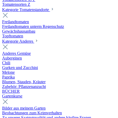
Tomatensorten Z
Kategorie Tomatenstandorte
Freilandtomaten
Freilandtomaten unterm Regenschutz
Gewächshausanbau
Topftomaten
Kategorie Anderes
Anderes Gemüse
Auberginen
Chili
Gurken und Zucchini
Melone
Paprika
Blumen, Stauden, Kräuter
Zubehör: Pflanzenanzucht
BÜCHER
Gartenkurse
Bilder aus meinem Garten
Beobachtungen zum Keimverhalten
Zu unserer Saatgutqualität und andere häufige Fragen