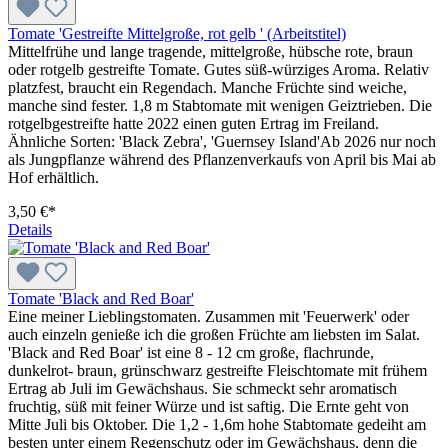
Tomate 'Gestreifte Mittelgroße, rot gelb ' (Arbeitstitel)
Mittelfrühe und lange tragende, mittelgroße, hübsche rote, braun
oder rotgelb gestreifte Tomate. Gutes süß-würziges Aroma. Relativ
platzfest, braucht ein Regendach. Manche Früchte sind weiche,
manche sind fester. 1,8 m Stab­­tomate mit wenigen Geiztrieben. Die
rotgelbgestreifte hatte 2022 einen guten Ertrag im Freiland.
Ähnliche Sorten: 'Black Zebra', 'Guernsey Island'Ab 2026 nur noch
als Jungpflanze während des Pflanzenverkaufs von April bis Mai ab
Hof erhältlich.
3,50 €*
Details
Tomate 'Black and Red Boar'
Eine meiner Lieblingstomaten. Zusammen mit 'Feuerwerk' oder
auch einzeln genieße ich die großen Früchte am liebsten im Salat.
'Black and Red Boar' ist eine 8 - 12 cm große, flachrunde,
dunkelrot- braun, grünschwarz gestreifte Fleischtomate mit frühem
Ertrag ab Juli im Gewächshaus. Sie schmeckt sehr aromatisch
fruchtig, süß mit feiner Würze und ist saftig. Die Ernte geht von
Mitte Juli bis Oktober. Die 1,2 - 1,6m hohe Stab­tomate gedeiht am
besten unter einem Regenschutz oder im Gewächshaus, denn die