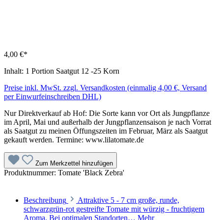
4,00 €*
Inhalt:
1 Portion Saatgut 12 -25 Korn
Preise inkl. MwSt. zzgl. Versandkosten (einmalig 4,00 €, Versand
per Einwurfeinschreiben DHL)
Nur Direktverkauf ab Hof: Die Sorte kann vor Ort als Jungpflanze
im April, Mai und außerhalb der Jungpflanzensaison je nach Vorrat
als Saatgut zu meinen Öffungszeiten im Februar, März als Saatgut
gekauft werden. Termine: www.lilatomate.de
Zum Merkzettel hinzufügen
Produktnummer:
Tomate 'Black Zebra'
Beschreibung
Attraktive 5 - 7 cm große, runde,
schwarzgrün-rot gestreifte Tomate mit würzig - fruchtigem
Aroma. Bei optimalen Standorten…
Mehr