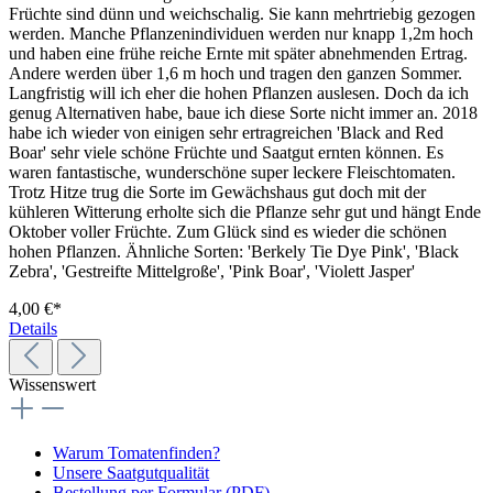
Früchte sind dünn und weichschalig. Sie kann mehrtriebig gezogen
werden. Manche Pflanzenindividuen werden nur knapp 1,2m hoch
und haben eine frühe reiche Ernte mit später abnehmenden Ertrag.
Andere werden über 1,6 m hoch und tragen den ganzen Sommer.
Langfristig will ich eher die hohen Pflanzen auslesen. Doch da ich
genug Alternativen habe, baue ich diese Sorte nicht immer an. 2018
habe ich wieder von einigen sehr ertragreichen 'Black and Red
Boar' sehr viele schöne Früchte und Saatgut ernten können. Es
waren fantastische, wunderschöne super leckere Fleischtomaten.
Trotz Hitze trug die Sorte im Gewächshaus gut doch mit der
kühleren Witterung erholte sich die Pflanze sehr gut und hängt Ende
Oktober voller Früchte. Zum Glück sind es wieder die schönen
hohen Pflanzen. Ähnliche Sorten: 'Berkely Tie Dye Pink', 'Black
Zebra', 'Gestreifte Mittelgroße', 'Pink Boar', 'Violett Jasper'
4,00 €*
Details
Wissenswert
Warum Tomatenfinden?
Unsere Saatgutqualität
Bestellung per Formular (PDF)