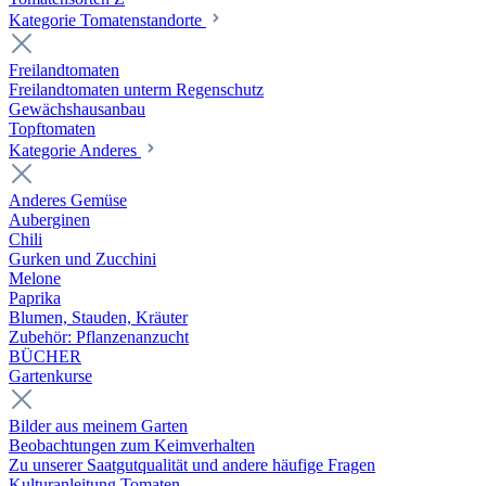
Kategorie Tomatenstandorte
Freilandtomaten
Freilandtomaten unterm Regenschutz
Gewächshausanbau
Topftomaten
Kategorie Anderes
Anderes Gemüse
Auberginen
Chili
Gurken und Zucchini
Melone
Paprika
Blumen, Stauden, Kräuter
Zubehör: Pflanzenanzucht
BÜCHER
Gartenkurse
Bilder aus meinem Garten
Beobachtungen zum Keimverhalten
Zu unserer Saatgutqualität und andere häufige Fragen
Kulturanleitung Tomaten