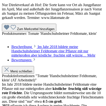
Nur Direktverkauf ab Hof: Die Sorte kann vor Ort als Jungpflanze
im April, Mai und außerhalb der Jungpflanzensaison je nach Vorrat
als Saatgut zu meinen Öffungszeiten im Februar, März als Saatgut
gekauft werden. Termine: www.lilatomate.de
Zum Merkzettel hinzufügen
Produktnummer:
Tomate 'Handschuhsheimer Feldtomate, klein'
Beschreibung
Im Jahr 2018 bildete meine
Handschuhsheimer Feldtomate eine Pflanze mit nur
mittelgroßen aber köstliche fruchtig süß würzig…
Mehr
Bewertungen
Menü schließen
Produktinformationen "Tomate 'Handschuhsheimer Feldtomate,
klein' (AT Arbeitstitel)"
Im Jahr 2018 bildete meine Handschuhsheimer Feldtomate eine
Pflanze mit nur mittelgroßen aber
köstliche fruchtig süß würzige
rote Früchte
. Die Ursprungssorte bildet normalerweise um die 10
cm große ebenfalls sehr wohlschmeckende fruchtige Fleischtomaten
aus. Diese sind "nur" etwa
4-5 cm groß
.
2023
pflanzte ich diese Auslese in meine Hochbeete. Die