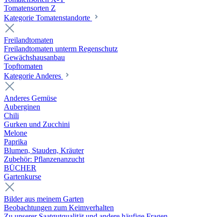
Tomatensorten Z
Kategorie Tomatenstandorte
Freilandtomaten
Freilandtomaten unterm Regenschutz
Gewächshausanbau
Topftomaten
Kategorie Anderes
Anderes Gemüse
Auberginen
Chili
Gurken und Zucchini
Melone
Paprika
Blumen, Stauden, Kräuter
Zubehör: Pflanzenanzucht
BÜCHER
Gartenkurse
Bilder aus meinem Garten
Beobachtungen zum Keimverhalten
Zu unserer Saatgutqualität und andere häufige Fragen